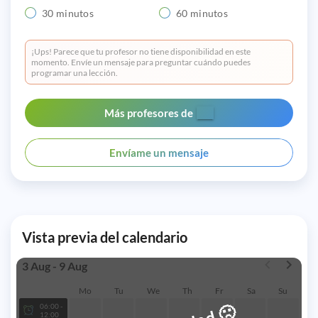
30 minutos
60 minutos
¡Ups! Parece que tu profesor no tiene disponibilidad en este
momento. Envíe un mensaje para preguntar cuándo puedes
programar una lección.
Más profesores de
Envíame un mensaje
Vista previa del calendario
3 Aug - 9 Aug
Mo
Tu
We
Th
Fr
Sa
Su
🙁
06:00 -
12:00