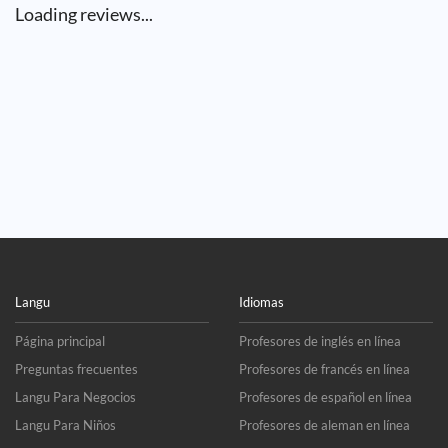
Loading reviews...
Langu
Idiomas
Página principal
Profesores de inglés en línea
Preguntas frecuentes
Profesores de francés en línea
Langu Para Negocios
Profesores de español en línea
Langu Para Niños
Profesores de aleman en línea