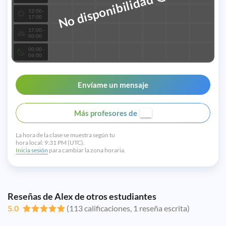
No disponibilidad
12:00 -
17:00
17:00 -
00:00
00:00 -
06:00
Envíame un mensaje
Más profesores de
La hora de la clase se muestra según tu
hora local:
9:31 PM (UTC).
Inicia sesión
para cambiar la zona horaria.
Reseñas de Alex de otros estudiantes
5.0
(113 calificaciones, 1 reseña escrita)