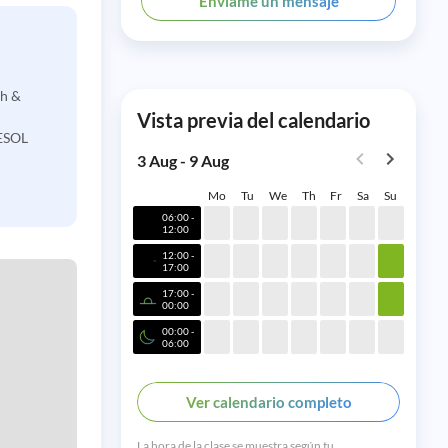
Envíame un mensaje
sh &
Vista previa del calendario
ESOL
3 Aug - 9 Aug
Mo
Tu
We
Th
Fr
Sa
Su
06:00 -
12:00
12:00 -
17:00
17:00 -
00:00
00:00 -
06:00
Ver calendario completo
La hora de la clase se muestra según tu