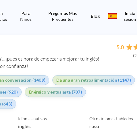
ra
Para
Preguntas Más
Inicia
Blog
cios
Niños
Frecuentes
sesión
5.0
(2
"... ¡pues es hora de empezar a mejorar tu inglés!
on confianza!
an conversación (1409)
Da una gran retroalimentación (1147)
nes (920)
Enérgico y entusiasta (707)
 (643)
Idiomas nativos:
Otros idiomas hablados:
inglés
ruso