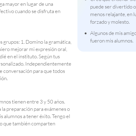
a mayor en lugar de una
puede ser divertido o
fectivo cuando se disfruta en
menos relajante, en l
forzado y molesto.
Algunos de mis amig
fueron mis alumnos.
s grupos: 1. Domino la gramática,
uiero mejorar mi expresión oral,
é en el instituto. Según tus
personalizado. Independientemente
de conversación para que todos
ión.
mnos tienen entre 3 y 50 años.
a la preparación para exámenes o
is alumnos a tener éxito. Tengo el
ndo que también comparten