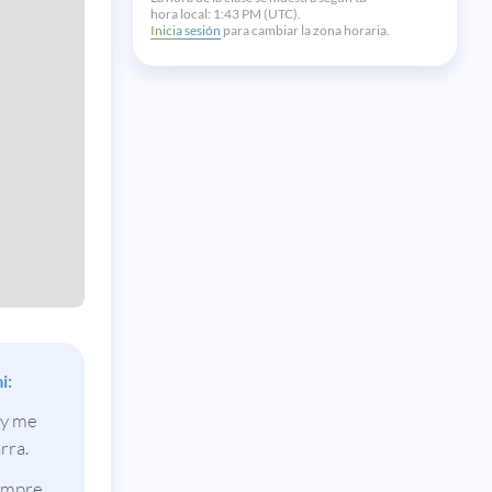
hora local:
1:43 PM (UTC).
Inicia sesión
para cambiar la zona horaria.
i:
 y me
rra.
empre