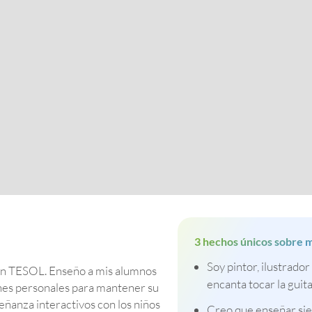
3 hechos únicos sobre m
Soy pintor, ilustrador
 en TESOL. Enseño a mis alumnos
encanta tocar la guita
ones personales para mantener su
eñanza interactivos con los niños
Creo que enseñar si