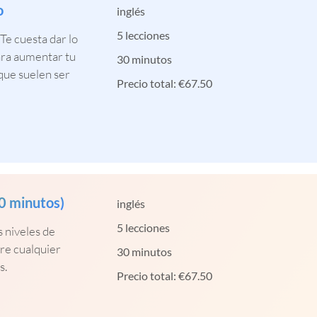
o
inglés
5 lecciones
¿Te cuesta dar lo
para aumentar tu
30 minutos
 que suelen ser
Precio total:
€
67.50
30 minutos)
inglés
5 lecciones
s niveles de
bre cualquier
30 minutos
s.
Precio total:
€
67.50