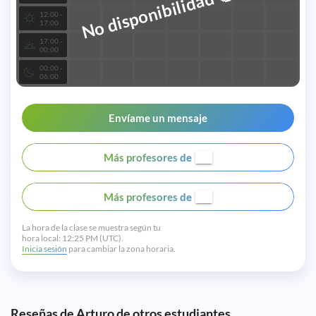
No disponibilidad
12:00 -
17:00
17:00 -
00:00
00:00 -
06:00
Envíame un mensaje
Más profesores de
Más profesores de
La hora de la clase se muestra según tu
hora local:
12:25 PM (UTC).
Inicia sesión
para cambiar la zona horaria.
Reseñas de Arturo de otros estudiantes