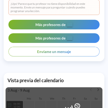
¡Ups! Parece que tu profesor no tiene disponibilidad en este
momento. Envíe un mensaje para preguntar cuándo puedes
programar una lección.
Más profesores de
Más profesores de
Envíame un mensaje
Vista previa del calendario
3 Aug - 9 Aug
Mo
Tu
We
Th
Fr
Sa
Su
🙁
06:00 -
12:00