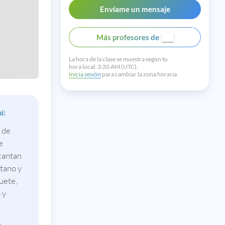
Envíame un mensaje
Más profesores de
La hora de la clase se muestra según tu
hora local:
3:20 AM (UTC).
Inicia sesión
para cambiar la zona horaria.
i:
 de
e
cantan
tano y
uete,
 y
a