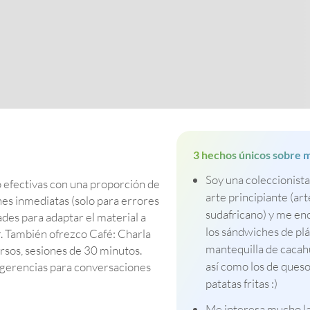
3 hechos únicos sobre m
Soy una coleccionista
ro efectivas con una proporción de
arte principiante (art
es inmediatas (solo para errores
sudafricano) y me en
ades para adaptar el material a
los sándwiches de plá
r. También ofrezco Café: Charla
mantequilla de cacah
ersos, sesiones de 30 minutos.
así como los de queso
sugerencias para conversaciones
patatas fritas :)
Me interesa mucho l