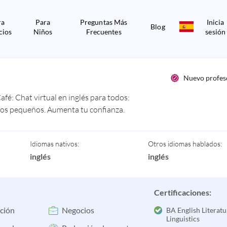
ra
Para
Preguntas Más
Inicia
Blog
cios
Niños
Frecuentes
sesión
Nuevo profeso
afé: Chat virtual en inglés para todos:
upos pequeños. Aumenta tu confianza.
Idiomas nativos:
Otros idiomas hablados:
inglés
inglés
Certificaciones:
ción
Negocios
BA English Literat
Linguistics