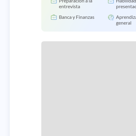
Preparación a la
Habilidad
entrevista
presenta
Banca y Finanzas
Aprendiz
general