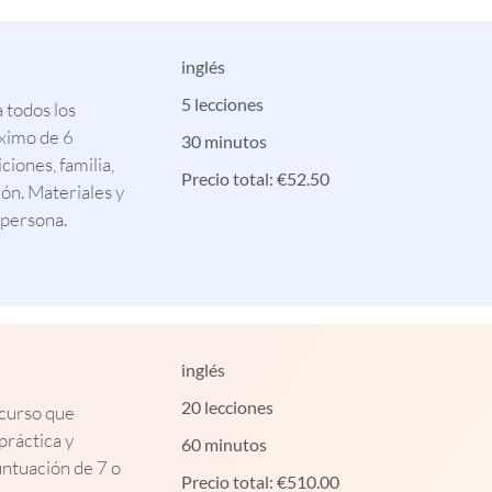
inglés
5 lecciones
a todos los
áximo de 6
30 minutos
ciones, familia,
Precio total:
€
52.50
ión. Materiales y
 persona.
inglés
20 lecciones
 curso que
práctica y
60 minutos
untuación de 7 o
Precio total:
€
510.00