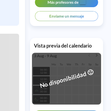
Más profesores de
Envíame un mensaje
Vista previa del calendario
3 Aug - 9 Aug
Mo
Tu
We
Th
Fr
Sa
Su
🙁
06:00 -
No disponibilidad
12:00
12:00 -
17:00
17:00 -
00:00
00:00 -
06:00