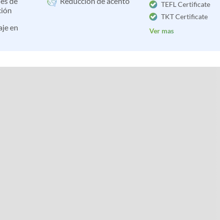
es de
Reducción de acento
TEFL Certificate
ción
TKT Certificate
aje en
Ver mas