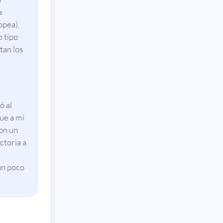
a
opea),
 tipo
tan los
ó al
que a mí
con un
ctoria a
un poco