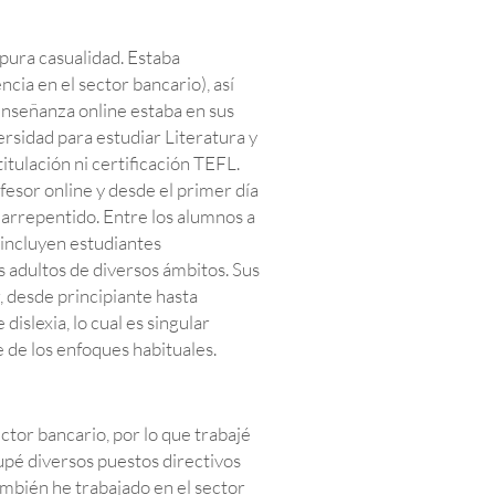
ura casualidad. Estaba
ia en el sector bancario), así
 enseñanza online estaba en sus
ersidad para estudiar Literatura y
titulación ni certificación TEFL.
fesor online y desde el primer día
arrepentido. Entre los alumnos a
e incluyen estudiantes
s adultos de diversos ámbitos. Sus
r, desde principiante hasta
islexia, lo cual es singular
 de los enfoques habituales.
ctor bancario, por lo que trabajé
upé diversos puestos directivos
También he trabajado en el sector