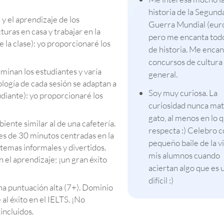
historia de la Segund
 y el aprendizaje de los
Guerra Mundial (eur
turas en casa y trabajar en la
pero me encanta todo
 la clase): yo proporcionaré los
de historia. Me encan
concursos de cultura
minan los estudiantes y varía
general.
ología de cada sesión se adaptan a
Soy muy curiosa. La
udiante): yo proporcionaré los
curiosidad nunca mat
gato, al menos en lo 
iente similar al de una cafetería.
respecta :) Celebro 
es de 30 minutos centradas en la
pequeño baile de la vi
temas informales y divertidos.
mis alumnos cuando
an el aprendizaje; ¡un gran éxito
aciertan algo que es 
difícil :)
una puntuación alta (7+). Dominio
al éxito en el IELTS. ¡No
incluidos.