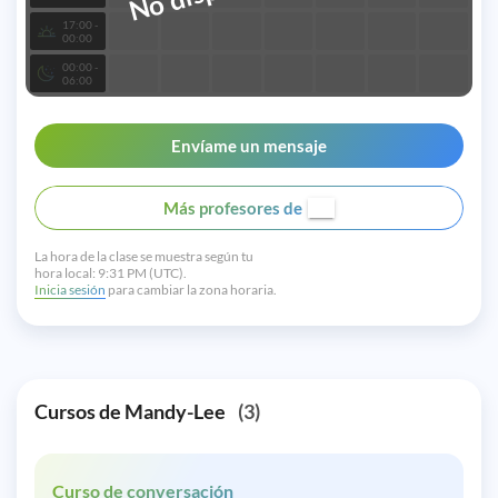
17:00 -
00:00
00:00 -
06:00
Envíame un mensaje
Más profesores de
La hora de la clase se muestra según tu
hora local:
9:31 PM (UTC).
Inicia sesión
para cambiar la zona horaria.
Cursos de Mandy-Lee
(3)
Curso de conversación