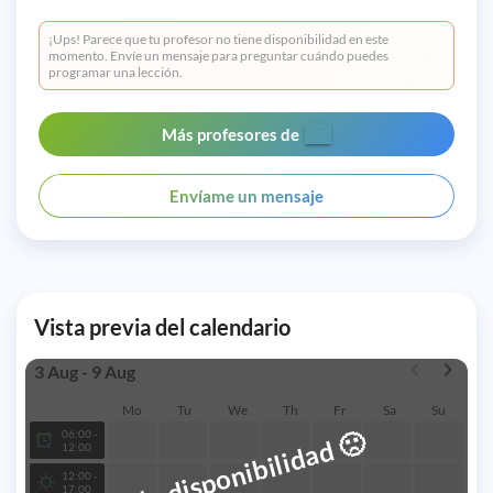
¡Ups! Parece que tu profesor no tiene disponibilidad en este
momento. Envíe un mensaje para preguntar cuándo puedes
programar una lección.
Más profesores de
Envíame un mensaje
Vista previa del calendario
3 Aug - 9 Aug
Mo
Tu
We
Th
Fr
Sa
Su
🙁
06:00 -
No disponibilidad
12:00
12:00 -
17:00