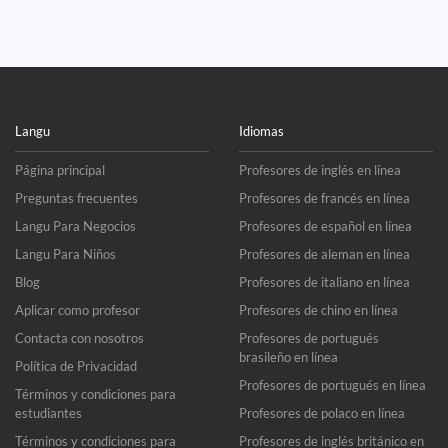
Langu
Idiomas
Página principal
Profesores de inglés en línea
Preguntas frecuentes
Profesores de francés en línea
Langu Para Negocios
Profesores de español en línea
Langu Para Niños
Profesores de aleman en línea
Blog
Profesores de italiano en línea
Aplicar como profesor
Profesores de chino en línea
Contacta con nosotros
Profesores de portugués
brasileño en línea
Política de Privacidad
Profesores de portugués en línea
Términos y condiciones para
estudiantes
Profesores de polaco en línea
Términos y condiciones para
Profesores de inglés británico en