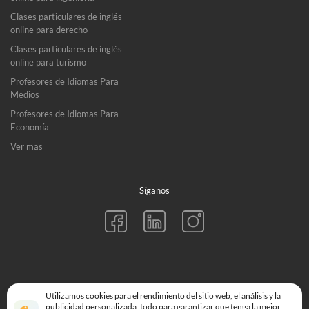
Clases particulares de inglés
online para derecho
Clases particulares de inglés
online para turismo
Profesores de Idiomas Para
Medios
Profesores de Idiomas Para
Economía
Ver mas
Síganos
© Langu™ (E-Polyglot Ltd) 2026. All rights reserved.
Utilizamos cookies para el rendimiento del sitio web, el análisis y la
152-160 City Road, London EC1V 2NX
publicidad personalizada, todo para garantizar que tenga la mejor