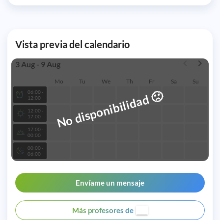
Vista previa del calendario
3 Aug - 9 Aug
Mo
Tu
We
Th
Fr
Sa
Su
🙁
06:00 -
No disponibilidad
12:00
12:00 -
17:00
17:00 -
00:00
00:00 -
06:00
Envíame un mensaje
Más profesores de