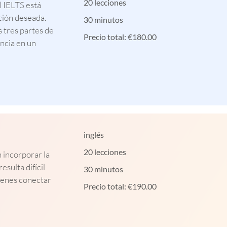
20 lecciones
l IELTS está
ción deseada.
30 minutos
 tres partes de
Precio total:
€
180.00
encia en un
inglés
20 lecciones
 incorporar la
esulta difícil
30 minutos
ienes conectar
Precio total:
€
190.00