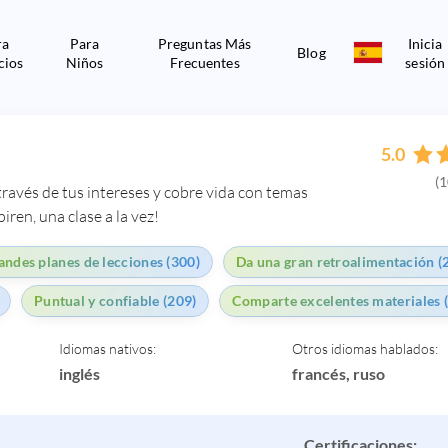
ra
Para
Preguntas Más
Inicia
Blog
cios
Niños
Frecuentes
sesión
5.0
(1
 través de tus intereses y cobre vida con temas
iren, una clase a la vez!
andes planes de lecciones (300)
Da una gran retroalimentación (
Puntual y confiable (209)
Comparte excelentes materiales 
Idiomas nativos:
Otros idiomas hablados:
inglés
francés, ruso
Certificaciones: