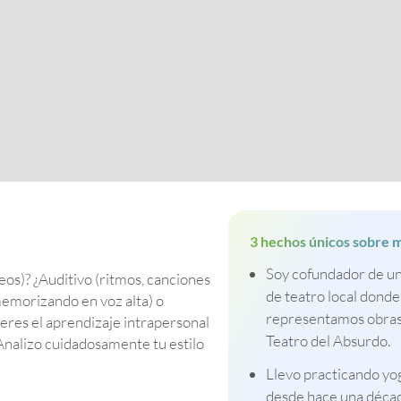
3 hechos únicos sobre m
Soy cofundador de u
eos)? ¿Auditivo (ritmos, canciones
de teatro local donde
memorizando en voz alta) o
representamos obras
ieres el aprendizaje intrapersonal
Teatro del Absurdo.
 Analizo cuidadosamente tu estilo
Llevo practicando yo
desde hace una décad