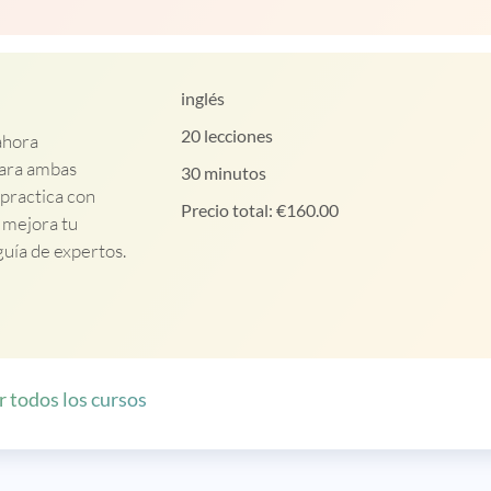
inglés
20 lecciones
ahora
para ambas
30 minutos
 practica con
Precio total:
€
160.00
, mejora tu
guía de expertos.
r todos los cursos