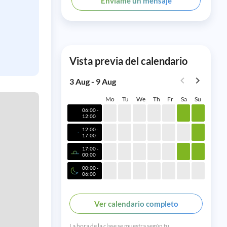
Envíame un mensaje
Vista previa del calendario
3 Aug - 9 Aug
Mo
Tu
We
Th
Fr
Sa
Su
06:00 -
12:00
12:00 -
17:00
17:00 -
00:00
00:00 -
06:00
Ver calendario completo
La hora de la clase se muestra según tu