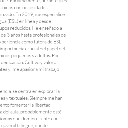
adué. Paralelamente, durante tres
a niños con necesidades
avanzado. En 2019, me especialicé
ua (ESL) en línea y desde
rupos reducidos. He enseñado a
 de 3 años hasta profesionales de
xperiencia como tutora de ESL
mportancia crucial del papel del
 niños pequeños y adultos. Por
 dedicación. Cultivo y valoro
tes y ¡me apasiona mi trabajo!
encia, se centra en explorar la
les y textuales. Siempre me han
ntento fomentar la libertad
era del aula, probablemente esté
idiomas que domino. Junto con
 juvenil bilingüe, donde