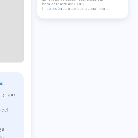
hora local:
4:20 AM (UTC).
Inicia sesión
para cambiar la zona horaria.
i:
n grupo
 del
ga
a.