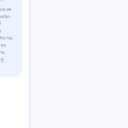
nos de
están
l
s
fornia,
res,
ne,
ng