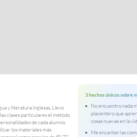
3 hechos únicos sobre m
No encuentro nada 
ua y literatura inglesas. Llevo
placentero que apre
las clases particulares el método
cosas nuevas en la vid
 personalidades de cada alumno,
ilizar los materiales más
Me encantan las com
s general como para los de IELTS.