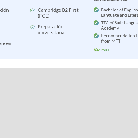
ción
Cambridge B2 First
Bachelor of English
Language and Liter
(FCE)
TTC of Safir Langu
Preparación
Academy
universitaria
Recommendation L
from MFT
aje en
Ver mas