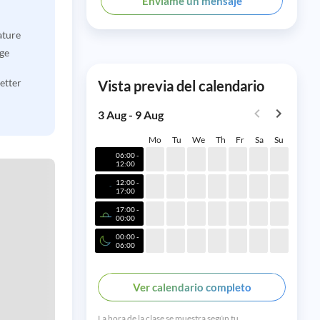
Envíame un mensaje
ature
age
etter
Vista previa del calendario
3 Aug - 9 Aug
Mo
Tu
We
Th
Fr
Sa
Su
06:00 -
12:00
12:00 -
17:00
17:00 -
00:00
00:00 -
06:00
Ver calendario completo
La hora de la clase se muestra según tu