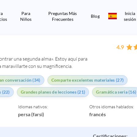
ra
Para
Preguntas Más
Inicia
Blog
cios
Niños
Frecuentes
sesión
4.9
contrar una segunda alma». Estoy aquí para
a maravillarte con su magnificencia.
an conversación (34)
Comparte excelentes materiales (27)
 (22)
Grandes planes de lecciones (21)
Gramática seria (16)
Idiomas nativos:
Otros idiomas hablados:
persa (farsi)
francés
Certificaciones: