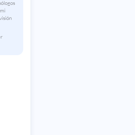
nólogos
 mi
visión
er