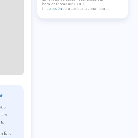
hora local:
5:43 AM (UTC).
Inicia sesión
para cambiar la zona horaria.
i:
más
nder
a.
edias