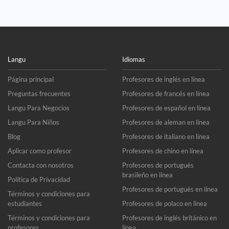
Langu
Idiomas
Página principal
Profesores de inglés en línea
Preguntas frecuentes
Profesores de francés en línea
Langu Para Negocios
Profesores de español en línea
Langu Para Niños
Profesores de aleman en línea
Blog
Profesores de italiano en línea
Aplicar como profesor
Profesores de chino en línea
Contacta con nosotros
Profesores de portugués
brasileño en línea
Política de Privacidad
Profesores de portugués en línea
Términos y condiciones para
estudiantes
Profesores de polaco en línea
Términos y condiciones para
Profesores de inglés británico en
profesores
línea