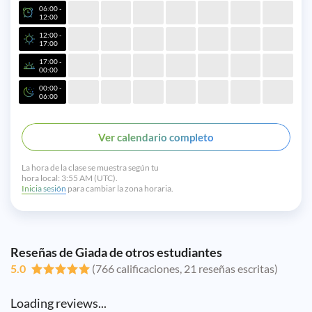
06:00 -
12:00
12:00 -
17:00
17:00 -
00:00
00:00 -
06:00
Ver calendario completo
La hora de la clase se muestra según tu
hora local:
3:55 AM (UTC).
Inicia sesión
para cambiar la zona horaria.
Reseñas de Giada de otros estudiantes
5.0
(766 calificaciones, 21 reseñas escritas)
Loading reviews...