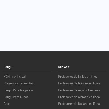
Langu
Idiomas
Página principal
Profesores de inglés en línea
Preguntas frecuentes
Profesores de francés en línea
Langu Para Negocios
Profesores de español en línea
Langu Para Niños
Profesores de aleman en línea
Blog
Profesores de italiano en línea