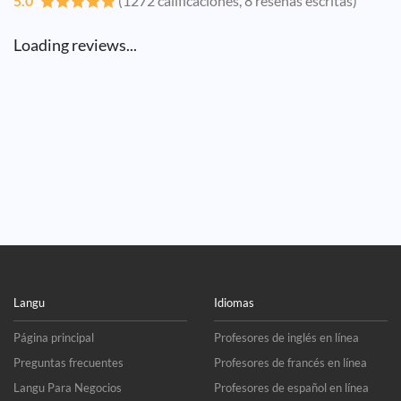
5.0
(1272 calificaciones, 8 reseñas escritas)
Loading reviews...
Langu
Idiomas
Página principal
Profesores de inglés en línea
Preguntas frecuentes
Profesores de francés en línea
Langu Para Negocios
Profesores de español en línea