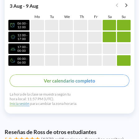
3 Aug - 9 Aug
Mo
Tu
We
Th
Fr
Sa
Su
06:00 -
12:00
12:00 -
17:00
17:00 -
00:00
00:00 -
06:00
Ver calendario completo
La hora de la clase se muestra según tu
hora local:
11:57 PM (UTC).
Inicia sesión
para cambiar la zona horaria.
Reseñas de Ross de otros estudiantes