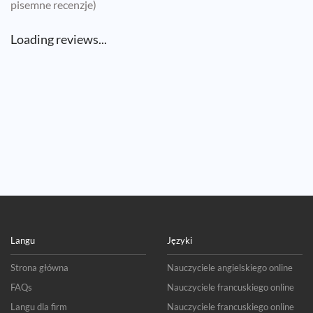
pisemne recenzje)
Loading reviews...
Langu
Języki
Strona główna
Nauczyciele angielskiego online
FAQs
Nauczyciele francuskiego online
Langu dla firm
Nauczyciele francuskiego online