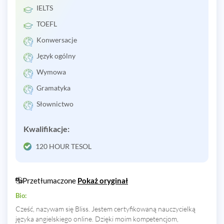
IELTS
TOEFL
Konwersacje
Język ogólny
Wymowa
Gramatyka
Słownictwo
Kwalifikacje:
120 HOUR TESOL
Przetłumaczone
Pokaż oryginał
Bio:
Cześć, nazywam się Bliss. Jestem certyfikowaną nauczycielką
języka angielskiego online. Dzięki moim kompetencjom,