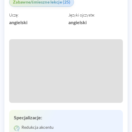
Zabawne/śmieszne lekcje (25)
Uczę:
Języki ojczyste:
angielski
angielski
Specjalizacje:
Redukcja akcentu