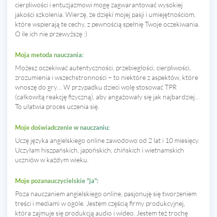
cierpliwości i entuzjazmowi mogę zagwarantować wysokiej
jakości szkolenia. Wierzę, że dzięki mojej pasji i umiejętnościom,
które wspierają te cechy, z pewnością spełnię Twoje oczekiwania.
O ile ich nie przewyższę :)
Moja metoda nauczania:
Możesz oczekiwać autentyczności, przebiegłości, cierpliwości,
zrozumienia i wszechstronności – to niektóre z aspektów, które
wnoszę do gry… W przypadku dzieci wolę stosować TPR
(całkowitą reakcję fizyczną), aby angażowały się jak najbardziej…
To ułatwia proces uczenia się.
Moje doświadczenie w nauczaniu:
Uczę języka angielskiego online zawodowo od 2 lat i 10 miesięcy.
Uczyłam hiszpańskich, japońskich, chińskich i wietnamskich
uczniów w każdym wieku.
Moje pozanauczycielskie "ja":
Poza nauczaniem angielskiego online, pasjonuję się tworzeniem
treści i mediami w ogóle. Jestem częścią firmy produkcyjnej,
która zajmuje się produkcją audio i wideo. Jestem też trochę