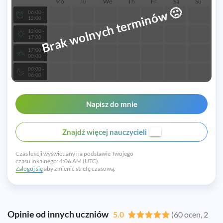
Mo
Tu
We
Th
Fr
Sa
Su
🙁
Brak wolnych terminów
06:00 -
12:00
12:00 -
17:00
17:00 -
00:00
00:00 -
06:00
Napisz do mnie
Znajdź więcej nauczycieli
Czas lekcji wyświetlany na podstawie Twojego
czasu lokalnego:
4:06 AM (UTC).
Zaloguj się
aby zmienić strefę czasową.
Opinie od innych uczniów
5.0
(60 ocen, 2