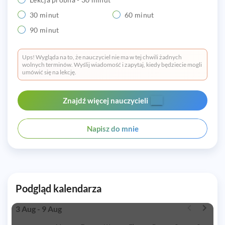
30 minut
60 minut
90 minut
Ups! Wygląda na to, że nauczyciel nie ma w tej chwili żadnych
wolnych terminów. Wyślij wiadomość i zapytaj, kiedy będziecie mogli
umówić się na lekcję.
Znajdź więcej nauczycieli
Napisz do mnie
Podgląd kalendarza
3 Aug - 9 Aug