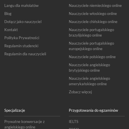
Langu dla małolatów
Nauczyciele niemieckiego online
Blog
Nauczyciele włoskiego online
Dołącz jako nauczyciel
Nauczyciele chińskiego online
Kontakt
Nauczyciele portugalskiego
brazylijskiego online
Polityka Prywatności
Nauczyciele portugalskiego
Regulamin studencki
europejskiego online
Regulamin dla nauczycieli
Nauczyciele polskiego online
Nauczyciele angielskiego
brytyjskiego online
Nauczyciele angielskiego
amerykańskiego online
Zobacz więcej
Specjalizacje
Przygotowania do egzaminów
Prywatne konwersacje z
IELTS
angielskiego online