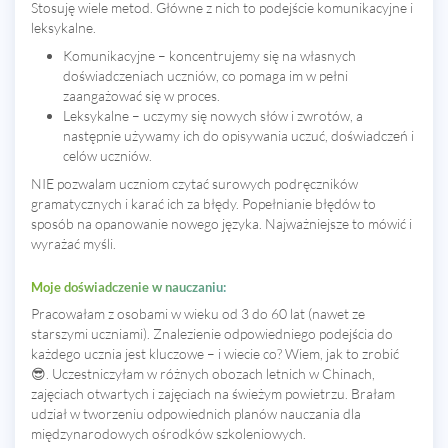
Stosuję wiele metod. Główne z nich to podejście komunikacyjne i
leksykalne.
Komunikacyjne – koncentrujemy się na własnych
doświadczeniach uczniów, co pomaga im w pełni
zaangażować się w proces.
Leksykalne – uczymy się nowych słów i zwrotów, a
następnie używamy ich do opisywania uczuć, doświadczeń i
celów uczniów.
NIE pozwalam uczniom czytać surowych podręczników
gramatycznych i karać ich za błędy. Popełnianie błędów to
sposób na opanowanie nowego języka. Najważniejsze to mówić i
wyrażać myśli.
Moje doświadczenie w nauczaniu:
Pracowałam z osobami w wieku od 3 do 60 lat (nawet ze
starszymi uczniami). Znalezienie odpowiedniego podejścia do
każdego ucznia jest kluczowe – i wiecie co? Wiem, jak to zrobić
😎. Uczestniczyłam w różnych obozach letnich w Chinach,
zajęciach otwartych i zajęciach na świeżym powietrzu. Brałam
udział w tworzeniu odpowiednich planów nauczania dla
międzynarodowych ośrodków szkoleniowych.