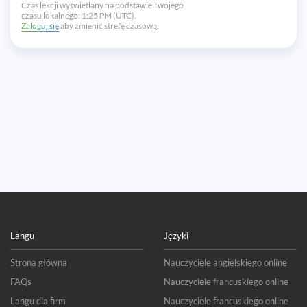
Czas lekcji wyświetlany na podstawie Twojego
czasu lokalnego:
1:25 PM (UTC).
Zaloguj się
aby zmienić strefę czasową.
Langu
Języki
Strona główna
Nauczyciele angielskiego online
FAQs
Nauczyciele francuskiego online
Langu dla firm
Nauczyciele francuskiego online