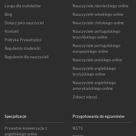
Langu dla małolatów
Nauczyciele niemieckiego online
Blog
Nauczyciele włoskiego online
Dołącz jako nauczyciel
Nauczyciele chińskiego online
Kontakt
Nauczyciele portugalskiego
brazylijskiego online
Polityka Prywatności
Nauczyciele portugalskiego
Regulamin studencki
europejskiego online
Regulamin dla nauczycieli
Nauczyciele polskiego online
Nauczyciele angielskiego
brytyjskiego online
Nauczyciele angielskiego
amerykańskiego online
Zobacz więcej
Specjalizacje
Przygotowania do egzaminów
Prywatne konwersacje z
IELTS
angielskiego online