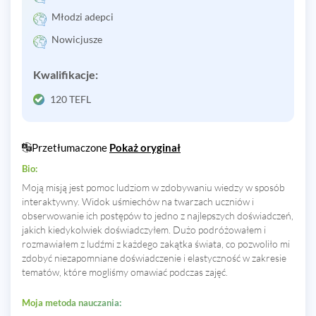
Młodzi adepci
Nowicjusze
Kwalifikacje:
120 TEFL
Przetłumaczone
Pokaż oryginał
Bio:
Moją misją jest pomoc ludziom w zdobywaniu wiedzy w sposób
interaktywny. Widok uśmiechów na twarzach uczniów i
obserwowanie ich postępów to jedno z najlepszych doświadczeń,
jakich kiedykolwiek doświadczyłem. Dużo podróżowałem i
rozmawiałem z ludźmi z każdego zakątka świata, co pozwoliło mi
zdobyć niezapomniane doświadczenie i elastyczność w zakresie
tematów, które mogliśmy omawiać podczas zajęć.
Moja metoda nauczania: