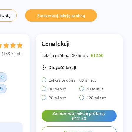
sz się
Zarezerwuj lekcję próbną
Cena lekcji
(138 opinii)
Lekcja próbna (30 min):
€12.50
Długość lekcji:
7)
Lekcja próbna - 30 minut
8)
30 minut
60 minut
90 minut
120 minut
Zarezerwuj lekcję próbną:
€12.50