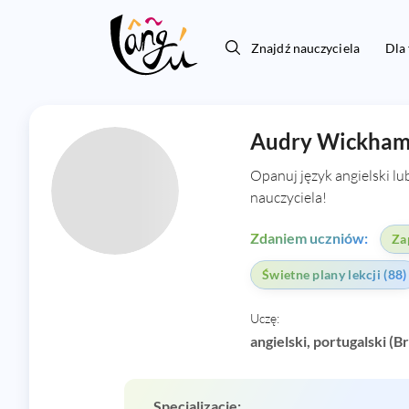
Znajdź nauczyciela
Dla
Audry Wickha
Opanuj język angielski l
nauczyciela!
Zdaniem uczniów:
Za
Świetne plany lekcji (88)
Uczę:
angielski, portugalski (Br
Specjalizacje: