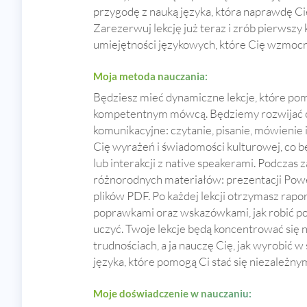
przygodę z nauką języka, która naprawdę Cię 
Zarezerwuj lekcję już teraz i zrób pierwsz
umiejętności językowych, które Cię wzmocni
Moja metoda nauczania:
Będziesz mieć dynamiczne lekcje, które pom
kompetentnym mówcą. Będziemy rozwijać cz
komunikacyjne: czytanie, pisanie, mówienie
Cię wyrażeń i świadomości kulturowej, co 
lub interakcji z native speakerami. Podczas 
różnorodnych materiałów: prezentacji Power
plików PDF. Po każdej lekcji otrzymasz raport
poprawkami oraz wskazówkami, jak robić post
uczyć. Twoje lekcje będą koncentrować się 
trudnościach, a ja nauczę Cię, jak wyrobić 
języka, które pomogą Ci stać się niezależn
Moje doświadczenie w nauczaniu: