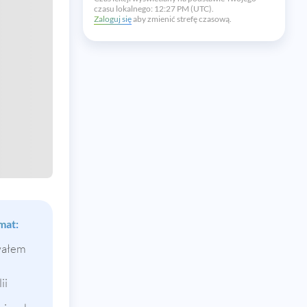
czasu lokalnego:
12:27 PM (UTC).
Zaloguj się
aby zmienić strefę czasową.
mat:
wałem
ii