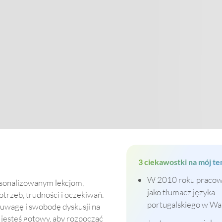
3 ciekawostki na mój te
W 2010 roku praco
rsonalizowanym lekcjom,
jako tłumacz języka
rzeb, trudności i oczekiwań.
portugalskiego w Wal
 uwagę i swobodę dyskusji na
i jesteś gotowy, aby rozpocząć