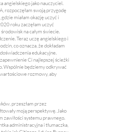
a angielskiego jako nauczyciel.
A, rozpoczęłam swoją przygodę
, gdzie miałam okazję uczyć i
 2020 roku zaczęłam uczyć
 środowisk na całym świecie.
czenie. Teraz uczę angielskiego i
odzin, co oznacza, że dokładam
e doświadczenia edukacyjne.
 zapewnienie Ci najlepszej ścieżki
b. Wspólnie będziemy odkrywać
i wartościowe rozmowy, aby
yków, przeszłam przez
łtowały moją perspektywę. Jako
em zawiłości systemu prawnego.
tka administracyjna i tłumaczka,
takie jak Citizens Advice Bureau