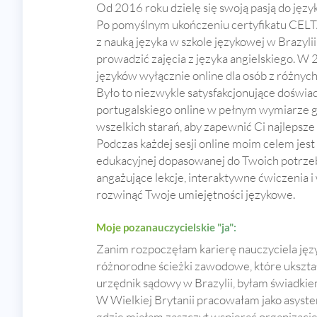
Od 2016 roku dzielę się swoją pasją do język
Po pomyślnym ukończeniu certyfikatu CELT
z nauką języka w szkole językowej w Brazylii
prowadzić zajęcia z języka angielskiego. W
języków wyłącznie online dla osób z różnych
Było to niezwykle satysfakcjonujące doświad
portugalskiego online w pełnym wymiarze g
wszelkich starań, aby zapewnić Ci najlepsz
Podczas każdej sesji online moim celem jest
edukacyjnej dopasowanej do Twoich potrze
angażujące lekcje, interaktywne ćwiczenia 
rozwinąć Twoje umiejętności językowe.
Moje pozanauczycielskie "ja":
Zanim rozpoczęłam karierę nauczyciela jęz
różnorodne ścieżki zawodowe, które ukszta
urzędnik sądowy w Brazylii, byłam świadki
W Wielkiej Brytanii pracowałam jako asysten
gdzie miałam zaszczyt wspierać organizacje 