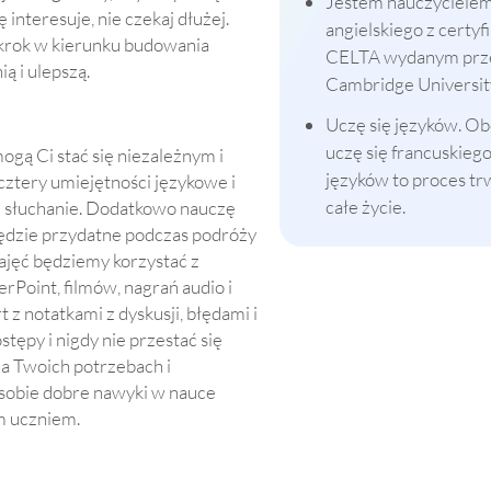
Jestem nauczycielem
interesuje, nie czekaj dłużej.
angielskiego z certy
y krok w kierunku budowania
CELTA wydanym prz
ą i ulepszą.
Cambridge Universit
Uczę się języków. O
uczę się francuskieg
ogą Ci stać się niezależnym i
języków to proces tr
tery umiejętności językowe i
całe życie.
 i słuchanie. Dodatkowo nauczę
będzie przydatne podczas podróży
zajęć będziemy korzystać z
Point, filmów, nagrań audio i
 z notatkami z dyskusji, błędami i
ępy i nigdy nie przestać się
na Twoich potrzebach i
w sobie dobre nawyki w nauce
ym uczniem.