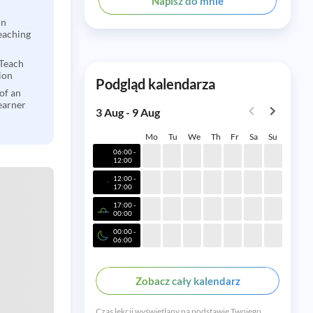
Napisz do mnie
in
eaching
 Teach
ion
Podgląd kalendarza
of an
earner
3 Aug - 9 Aug
Mo
Tu
We
Th
Fr
Sa
Su
06:00 -
12:00
12:00 -
17:00
17:00 -
00:00
00:00 -
06:00
Zobacz cały kalendarz
Czas lekcji wyświetlany na podstawie Twojego