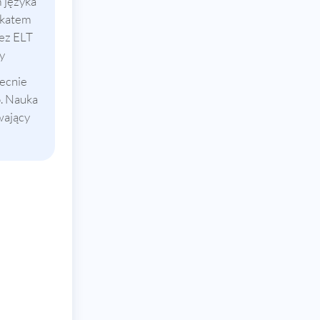
 języka
fikatem
ez ELT
y
becnie
o. Nauka
wający