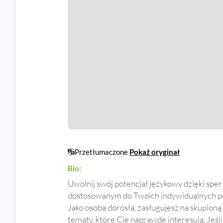
Przetłumaczone
Pokaż oryginał
Bio:
Uwolnij swój potencjał językowy dzięki spe
dostosowanym do Twoich indywidualnych pot
Jako osoba dorosła, zasługujesz na skupioną
tematy, które Cię naprawdę interesują. Jeśl