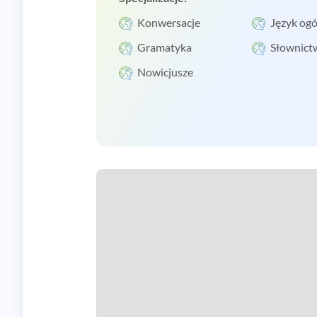
Konwersacje
Język ogó
Gramatyka
Słownict
Nowicjusze