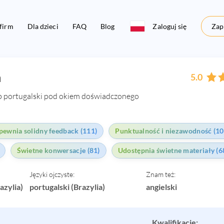
 firm
Dla dzieci
FAQ
Blog
Zaloguj się
Zapi
m
5.0
ub portugalski pod okiem doświadczonego
pewnia solidny feedback (111)
Punktualność i niezawodność (10
Świetne konwersacje (81)
Udostępnia świetne materiały (6
Języki ojczyste:
Znam też:
azylia)
portugalski (Brazylia)
angielski
Kwalifikacje: