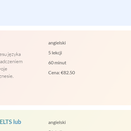
angielski
5 lekcji
resu języka
iadczeniem
60 minut
woje
Cena:
€
82.50
znesie.
ELTS lub
angielski