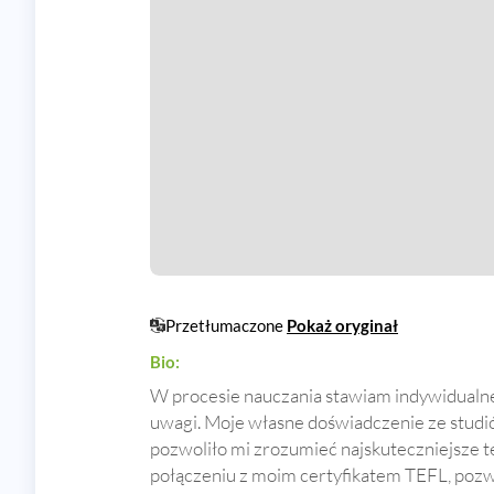
Przetłumaczone
Pokaż oryginał
Bio:
W procesie nauczania stawiam indywidualn
uwagi. Moje własne doświadczenie ze studi
pozwoliło mi zrozumieć najskuteczniejsze te
połączeniu z moim certyfikatem TEFL, pozwol