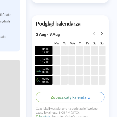
ificate
nglish
Podgląd kalendarza
3 Aug - 9 Aug
cate
Mo
Tu
We
Th
Fr
Sa
Su
06:00 -
12:00
12:00 -
17:00
17:00 -
00:00
00:00 -
06:00
Zobacz cały kalendarz
Czas lekcji wyświetlany na podstawie Twojego
czasu lokalnego:
8:08 PM (UTC).
Zaloguj się
aby zmienić strefę czasową.