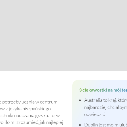
3 ciekawostki na mój te
Australia to kraj, któr
e potrzeby ucznia w centrum
najbardziej chciałby
ów z języka hiszpańskiego
odwiedzić
chniki nauczania języka. To, w
iło mi zrozumieć, jak najlepiej
Dublin jest moim ul