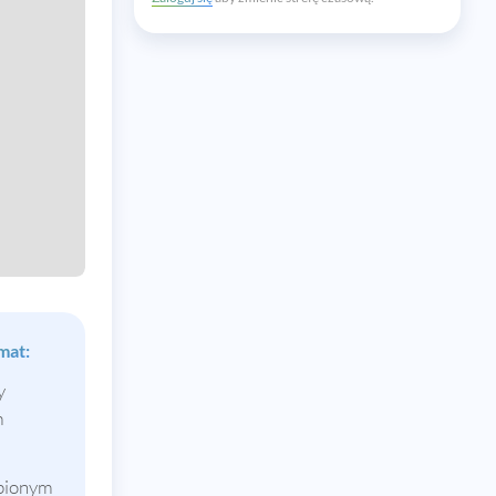
mat:
y
m
ubionym