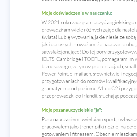
Moje doświadczenie w nauczaniu:
W 2021 roku zaczęłam uczyć angielskiego o
prowadziłam wiele różnych zajęć dla nastol
świata! Lubię wyzwania, jakie niesie ze sob
jak i dorosłych – uważam, że nauczanie obu 
satysfakcjonujące! Do tej pory przygotow
IELTS, Cambridge i TOEFL, pomagałam im w
biznesowego, w tym w prezentacjach, small 
PowerPoint, e-mailach, słownictwie i nego
przygotowaniach do rozmów kwalifikacyjnyc
gramatyczne od poziomu A1 do C2 i przyg
przeprowadzki do Irlandii, słuchając podcas
Moje pozanauczycielskie "ja":
Poza nauczaniem uwielbiam sport, zwłaszcz
pracowałem jako trener piłki nożnej na pełen
gotowaniem i fitnessem. Obecnie mieszkam 