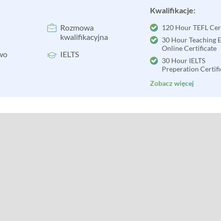
Kwalifikacje:
Rozmowa
120 Hour TEFL Cert
kwalifikacyjna
30 Hour Teaching E
Online Certificate
wo
IELTS
30 Hour IELTS
Preperation Certifi
Zobacz więcej