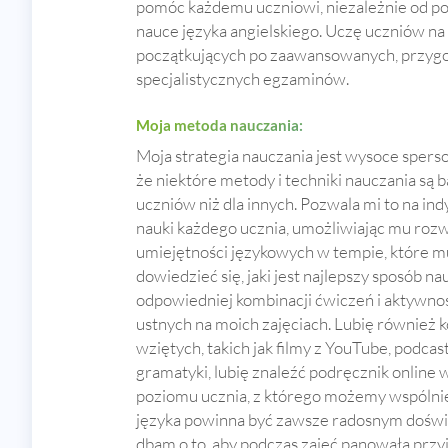
pomóc każdemu uczniowi, niezależnie od po
nauce języka angielskiego. Uczę uczniów na
początkujących po zaawansowanych, przygo
specjalistycznych egzaminów.
Moja metoda nauczania:
Moja strategia nauczania jest wysoce spers
że niektóre metody i techniki nauczania są 
uczniów niż dla innych. Pozwala mi to na i
nauki każdego ucznia, umożliwiając mu rozwi
umiejętności językowych w tempie, które m
dowiedzieć się, jaki jest najlepszy sposób na
odpowiedniej kombinacji ćwiczeń i aktywnoś
ustnych na moich zajęciach. Lubię również k
wziętych, takich jak filmy z YouTube, podcasty
gramatyki, lubię znaleźć podręcznik online
poziomu ucznia, z którego możemy wspólni
języka powinna być zawsze radosnym doświ
dbam o to, aby podczas zajęć panowała przy