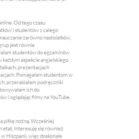
nline. Od tego czasu
atków i studentów z całego
ą nauczanie zarówno nastolatków,
grup jest równie
ywałam studentów do egzaminów
 każdym aspekcie angielskiego
talkach, prezentacjach
cjacjach. Pomagałam studentom w
h, przerabiałam podręczniki
otowywałam ich do
tów i oglądając filmy na YouTube.
a piłkę nożną. Wcześniej
 etat. Interesuję się również
w Hiszpanii, więc doskonale