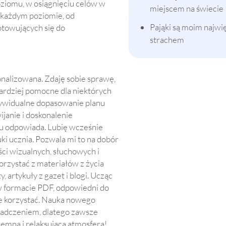
ziomu, w osiągnięciu celów w
miejscem na świecie
 każdym poziomie, od
Pająki są moim najw
towujących się do
strachem
onalizowana. Zdaję sobie sprawę,
bardziej pomocne dla niektórych
ndywidualne dopasowanie planu
janie i doskonalenie
u odpowiada. Lubię wcześnie
uki ucznia. Pozwala mi to na dobór
ci wizualnych, słuchowych i
orzystać z materiałów z życia
, artykuły z gazet i blogi. Ucząc
 w formacie PDF, odpowiedni do
e korzystać. Nauka nowego
adczeniem, dlatego zawsze
jemna i relaksująca atmosfera!