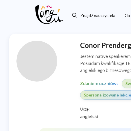
Znajdź nauczyciela
Dla
Conor Prenderg
Jestem native speakerem j
Posiadam kwalifikacje TE
angielskiego biznesowego 
Zdaniem uczniów:
Św
Spersonalizowane lekcje
Uczę:
angielski