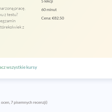
5 lekcji
marzoną pracę,
60 minut
u z testu?
Cena:
€
82.50
e egzamin
którekolwiek z
cz wszystkie kursy
 ocen, 7 pisemnych recenzji)