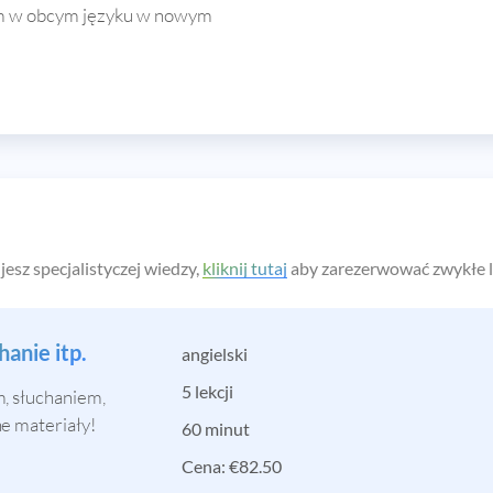
m w obcym języku w nowym
jesz specjalistyczej wiedzy,
kliknij tutaj
aby zarezerwować zwykłe l
anie itp.
angielski
5 lekcji
, słuchaniem,
e materiały!
60 minut
Cena:
€
82.50