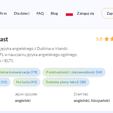
 firm
Dla dzieci
FAQ
Blog
Zaloguj się
Zapi
ast
5.0
ęzyka angielskiego z Dublina w Irlandii.
FL w nauczaniu języka angielskiego ogólnego,
i IELTS.
ietne konwersacje (79)
Punktualność i niezawodność (54)
 (51)
Na luzie (41)
Świetne plany lekcji (38)
Języki ojczyste:
Znam też:
angielski
angielski, hiszpański