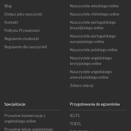
Blog
Nauczyciele włoskiego online
Dołącz jako nauczyciel
Nauczyciele chińskiego online
Kontakt
Nauczyciele portugalskiego
brazylijskiego online
Polityka Prywatności
Nauczyciele portugalskiego
Regulamin studencki
europejskiego online
Regulamin dla nauczycieli
Nauczyciele polskiego online
Nauczyciele angielskiego
brytyjskiego online
Nauczyciele angielskiego
amerykańskiego online
Zobacz więcej
Specjalizacje
Przygotowania do egzaminów
Prywatne konwersacje z
IELTS
angielskiego online
TOEFL
Prywatne lekcje angielskiego