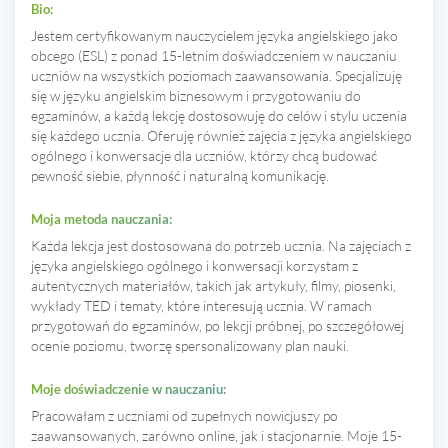
Bio:
Jestem certyfikowanym nauczycielem języka angielskiego jako
obcego (ESL) z ponad 15-letnim doświadczeniem w nauczaniu
uczniów na wszystkich poziomach zaawansowania. Specjalizuję
się w języku angielskim biznesowym i przygotowaniu do
egzaminów, a każdą lekcję dostosowuję do celów i stylu uczenia
się każdego ucznia. Oferuję również zajęcia z języka angielskiego
ogólnego i konwersacje dla uczniów, którzy chcą budować
pewność siebie, płynność i naturalną komunikację.
Moja metoda nauczania:
Każda lekcja jest dostosowana do potrzeb ucznia. Na zajęciach z
języka angielskiego ogólnego i konwersacji korzystam z
autentycznych materiałów, takich jak artykuły, filmy, piosenki,
wykłady TED i tematy, które interesują ucznia. W ramach
przygotowań do egzaminów, po lekcji próbnej, po szczegółowej
ocenie poziomu, tworzę spersonalizowany plan nauki.
Moje doświadczenie w nauczaniu:
Pracowałam z uczniami od zupełnych nowicjuszy po
zaawansowanych, zarówno online, jak i stacjonarnie. Moje 15-