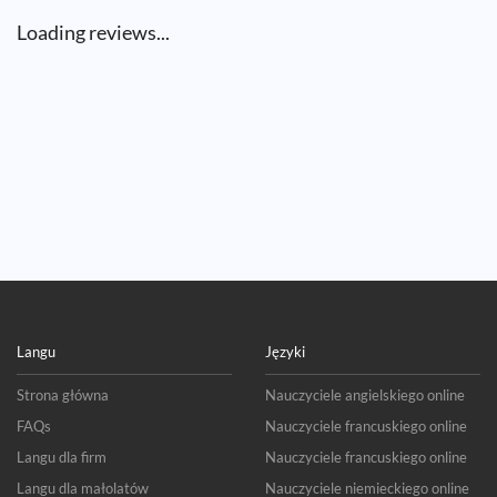
Loading reviews...
Langu
Języki
Strona główna
Nauczyciele angielskiego online
FAQs
Nauczyciele francuskiego online
Langu dla firm
Nauczyciele francuskiego online
Langu dla małolatów
Nauczyciele niemieckiego online