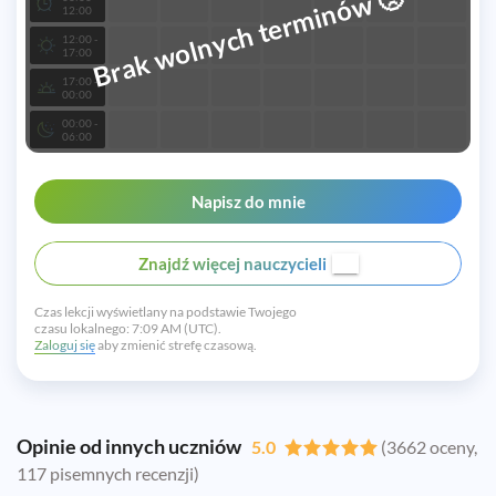
Brak wolnych terminów
12:00
12:00 -
17:00
17:00 -
00:00
00:00 -
06:00
Napisz do mnie
Znajdź więcej nauczycieli
Czas lekcji wyświetlany na podstawie Twojego
czasu lokalnego:
7:09 AM (UTC).
Zaloguj się
aby zmienić strefę czasową.
Opinie od innych uczniów
5.0
(3662 oceny,
117 pisemnych recenzji)