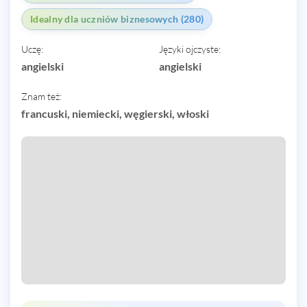
Idealny dla uczniów biznesowych (280)
Uczę:
Języki ojczyste:
angielski
angielski
Znam też:
francuski, niemiecki, węgierski, włoski