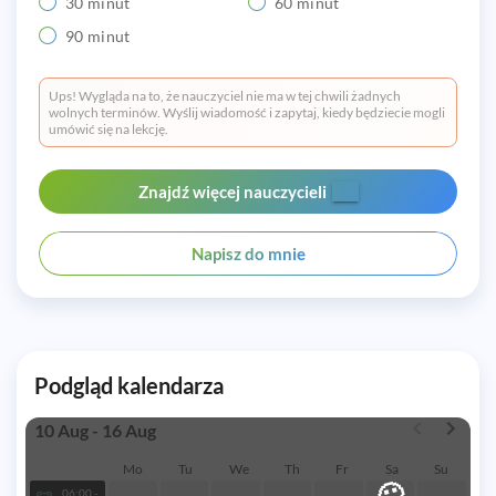
30 minut
60 minut
90 minut
Ups! Wygląda na to, że nauczyciel nie ma w tej chwili żadnych
wolnych terminów. Wyślij wiadomość i zapytaj, kiedy będziecie mogli
umówić się na lekcję.
Znajdź więcej nauczycieli
Napisz do mnie
Podgląd kalendarza
10 Aug - 16 Aug
Mo
Tu
We
Th
Fr
Sa
Su
🙁
06:00 -