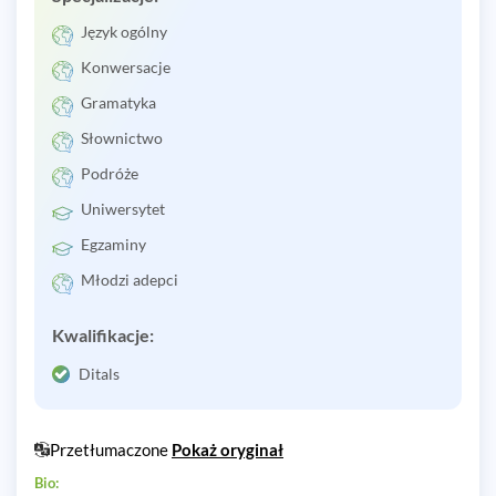
Język ogólny
Konwersacje
Gramatyka
Słownictwo
Podróże
Uniwersytet
Egzaminy
Młodzi adepci
Kwalifikacje:
Ditals
Przetłumaczone
Pokaż oryginał
Bio: