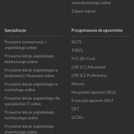
amerykańskiego online
Zobacz więcej
Specjalizacje
Przygotowania do egzaminów
Prywatne konwersacje z
IELTS
angielskiego online
TOEFL
Prywatne lekcje angielskiego
FCE (B2 First)
biznesowego online
CAE (C1 Advanced)
Prywatne lekcje angielskiego w
CPE (C2 Proficiency)
bankowości i finansach online
Matura
Prywatne lekcje angielskiego w
marketingu online
Hiszpański egzamin DELE
Prywatne lekcje angielskiego dla
Francuski egzamin DELF
specjalistów IT online
OET
Prywatne lekcje angielskiego
GCSEs
technicznego online
Prywatne lekcje angielskiego
prawniczego online