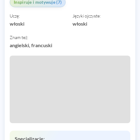
Inspiruje i motywuje (7)
Uczę:
Języki ojczyste:
włoski
włoski
Znam też:
angielski, francuski
Specjalizacje: