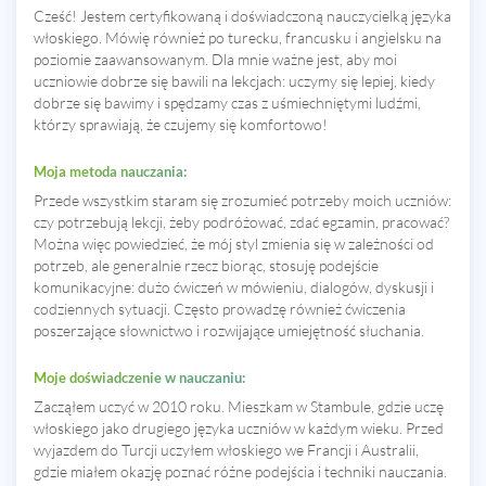
Cześć! Jestem certyfikowaną i doświadczoną nauczycielką języka
włoskiego. Mówię również po turecku, francusku i angielsku na
poziomie zaawansowanym. Dla mnie ważne jest, aby moi
uczniowie dobrze się bawili na lekcjach: uczymy się lepiej, kiedy
dobrze się bawimy i spędzamy czas z uśmiechniętymi ludźmi,
którzy sprawiają, że czujemy się komfortowo!
Moja metoda nauczania:
Przede wszystkim staram się zrozumieć potrzeby moich uczniów:
czy potrzebują lekcji, żeby podróżować, zdać egzamin, pracować?
Można więc powiedzieć, że mój styl zmienia się w zależności od
potrzeb, ale generalnie rzecz biorąc, stosuję podejście
komunikacyjne: dużo ćwiczeń w mówieniu, dialogów, dyskusji i
codziennych sytuacji. Często prowadzę również ćwiczenia
poszerzające słownictwo i rozwijające umiejętność słuchania.
Moje doświadczenie w nauczaniu:
Zacząłem uczyć w 2010 roku. Mieszkam w Stambule, gdzie uczę
włoskiego jako drugiego języka uczniów w każdym wieku. Przed
wyjazdem do Turcji uczyłem włoskiego we Francji i Australii,
gdzie miałem okazję poznać różne podejścia i techniki nauczania.