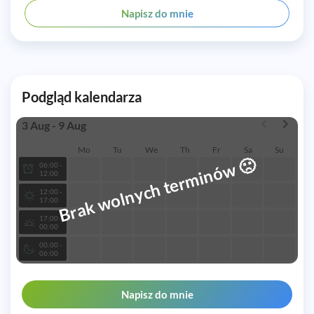
Napisz do mnie
Podgląd kalendarza
3 Aug - 9 Aug
Mo
Tu
We
Th
Fr
Sa
Su
🙁
Brak wolnych terminów
06:00 -
12:00
12:00 -
17:00
17:00 -
00:00
00:00 -
06:00
Napisz do mnie