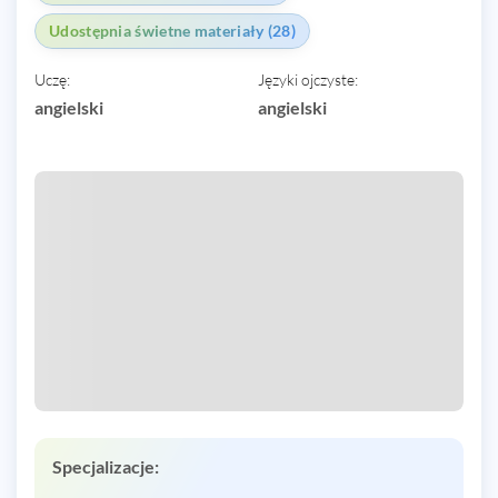
Udostępnia świetne materiały (28)
Uczę:
Języki ojczyste:
angielski
angielski
Specjalizacje: