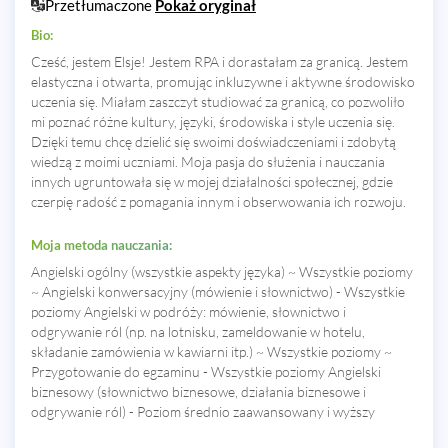
Przetłumaczone
Pokaż oryginał
Bio:
Cześć, jestem Elsje! Jestem RPA i dorastałam za granicą. Jestem
elastyczna i otwarta, promując inkluzywne i aktywne środowisko
uczenia się. Miałam zaszczyt studiować za granicą, co pozwoliło
mi poznać różne kultury, języki, środowiska i style uczenia się.
Dzięki temu chcę dzielić się swoimi doświadczeniami i zdobytą
wiedzą z moimi uczniami. Moja pasja do służenia i nauczania
innych ugruntowała się w mojej działalności społecznej, gdzie
czerpię radość z pomagania innym i obserwowania ich rozwoju.
Moja metoda nauczania:
Angielski ogólny (wszystkie aspekty języka) ~ Wszystkie poziomy
~ Angielski konwersacyjny (mówienie i słownictwo) - Wszystkie
poziomy Angielski w podróży: mówienie, słownictwo i
odgrywanie ról (np. na lotnisku, zameldowanie w hotelu,
składanie zamówienia w kawiarni itp.) ~ Wszystkie poziomy ~
Przygotowanie do egzaminu - Wszystkie poziomy Angielski
biznesowy (słownictwo biznesowe, działania biznesowe i
odgrywanie ról) - Poziom średnio zaawansowany i wyższy