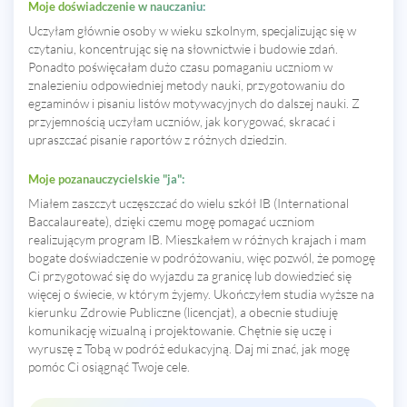
Moje doświadczenie w nauczaniu:
Uczyłam głównie osoby w wieku szkolnym, specjalizując się w
czytaniu, koncentrując się na słownictwie i budowie zdań.
Ponadto poświęcałam dużo czasu pomaganiu uczniom w
znalezieniu odpowiedniej metody nauki, przygotowaniu do
egzaminów i pisaniu listów motywacyjnych do dalszej nauki. Z
przyjemnością uczyłam uczniów, jak korygować, skracać i
upraszczać pisanie raportów z różnych dziedzin.
Moje pozanauczycielskie "ja":
Miałem zaszczyt uczęszczać do wielu szkół IB (International
Baccalaureate), dzięki czemu mogę pomagać uczniom
realizującym program IB. Mieszkałem w różnych krajach i mam
bogate doświadczenie w podróżowaniu, więc pozwól, że pomogę
Ci przygotować się do wyjazdu za granicę lub dowiedzieć się
więcej o świecie, w którym żyjemy. Ukończyłem studia wyższe na
kierunku Zdrowie Publiczne (licencjat), a obecnie studiuję
komunikację wizualną i projektowanie. Chętnie się uczę i
wyruszę z Tobą w podróż edukacyjną. Daj mi znać, jak mogę
pomóc Ci osiągnąć Twoje cele.