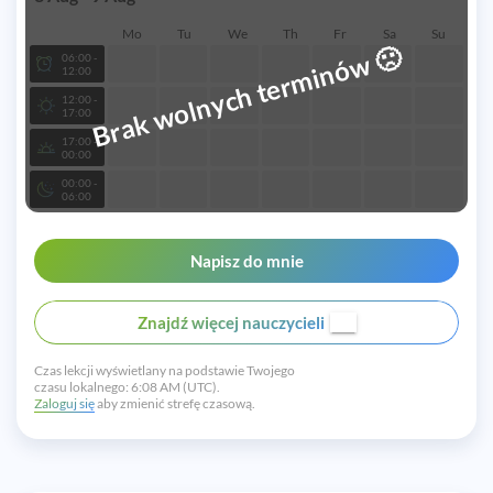
Mo
Tu
We
Th
Fr
Sa
Su
🙁
Brak wolnych terminów
06:00 -
12:00
12:00 -
17:00
17:00 -
00:00
00:00 -
06:00
Napisz do mnie
Znajdź więcej nauczycieli
Czas lekcji wyświetlany na podstawie Twojego
czasu lokalnego:
6:08 AM (UTC).
Zaloguj się
aby zmienić strefę czasową.