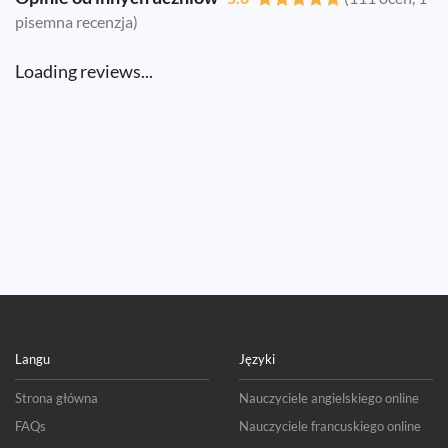
pisemna recenzja)
Loading reviews...
Langu
Języki
Strona główna
Nauczyciele angielskiego online
FAQs
Nauczyciele francuskiego online