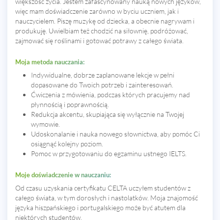
większość życia. Jestem zafascynowany nauką nowych języków,
więc mam doświadczenie zarówno w byciu uczniem, jak i
nauczycielem. Piszę muzykę od dziecka, a obecnie nagrywam i
produkuję. Uwielbiam też chodzić na siłownię, podróżować,
zajmować się roślinami i gotować potrawy z całego świata.
Moja metoda nauczania:
Indywidualne, dobrze zaplanowane lekcje w pełni
dopasowane do Twoich potrzeb i zainteresowań.
Ćwiczenia z mówienia, podczas których pracujemy nad
płynnością i poprawnością.
Redukcja akcentu, skupiająca się wyłącznie na Twojej
wymowie.
Udoskonalanie i nauka nowego słownictwa, aby pomóc Ci
osiągnąć kolejny poziom.
Pomoc w przygotowaniu do egzaminu ustnego IELTS.
Moje doświadczenie w nauczaniu:
Od czasu uzyskania certyfikatu CELTA uczyłem studentów z
całego świata, w tym dorosłych i nastolatków. Moja znajomość
języka hiszpańskiego i portugalskiego może być atutem dla
niektórych studentów.