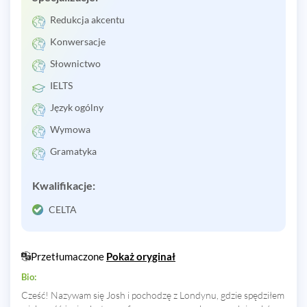
Redukcja akcentu
Konwersacje
Słownictwo
IELTS
Język ogólny
Wymowa
Gramatyka
Kwalifikacje:
CELTA
Przetłumaczone
Pokaż oryginał
Bio:
Cześć! Nazywam się Josh i pochodzę z Londynu, gdzie spędziłem