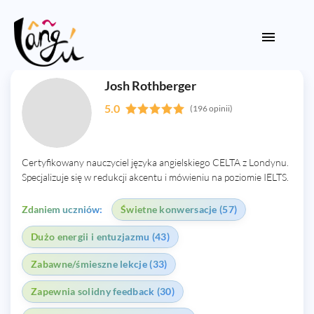
Josh Rothberger
5.0
(196 opinii)
Certyfikowany nauczyciel języka angielskiego CELTA z Londynu.
Specjalizuje się w redukcji akcentu i mówieniu na poziomie IELTS.
Zdaniem uczniów:
Świetne konwersacje (57)
Dużo energii i entuzjazmu (43)
Zabawne/śmieszne lekcje (33)
Zapewnia solidny feedback (30)