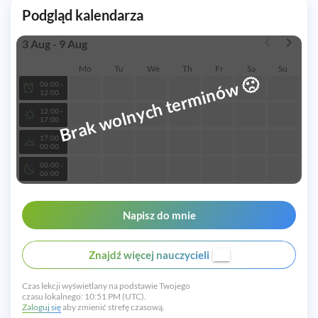
Podgląd kalendarza
3 Aug - 9 Aug
Mo
Tu
We
Th
Fr
Sa
Su
🙁
Brak wolnych terminów
06:00 -
12:00
12:00 -
17:00
17:00 -
00:00
00:00 -
06:00
Napisz do mnie
Znajdź więcej nauczycieli
Czas lekcji wyświetlany na podstawie Twojego
czasu lokalnego:
10:51 PM (UTC).
Zaloguj się
aby zmienić strefę czasową.