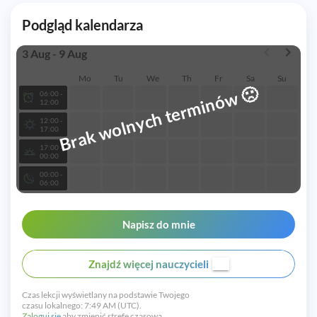
Podgląd kalendarza
3 Aug - 9 Aug
Mo
Tu
We
Th
Fr
Sa
Su
🙁
Brak wolnych terminów
06:00 -
12:00
12:00 -
17:00
17:00 -
00:00
00:00 -
06:00
Napisz do mnie
Znajdź więcej nauczycieli
Czas lekcji wyświetlany na podstawie Twojego
czasu lokalnego:
7:49 AM (UTC).
Zaloguj się
aby zmienić strefę czasową.