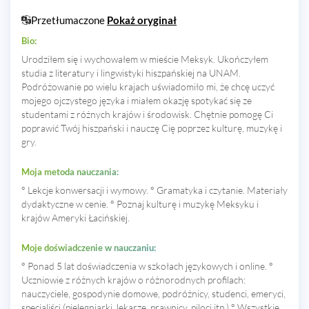
Przetłumaczone
Pokaż oryginał
Bio:
Urodziłem się i wychowałem w mieście Meksyk. Ukończyłem
studia z literatury i lingwistyki hiszpańskiej na UNAM.
Podróżowanie po wielu krajach uświadomiło mi, że chcę uczyć
mojego ojczystego języka i miałem okazję spotykać się ze
studentami z różnych krajów i środowisk. Chętnie pomogę Ci
poprawić Twój hiszpański i nauczę Cię poprzez kulturę, muzykę i
gry.
Moja metoda nauczania:
° Lekcje konwersacji i wymowy. ° Gramatyka i czytanie. Materiały
dydaktyczne w cenie. ° Poznaj kulturę i muzykę Meksyku i
krajów Ameryki Łacińskiej.
Moje doświadczenie w nauczaniu:
° Ponad 5 lat doświadczenia w szkołach językowych i online. °
Uczniowie z różnych krajów o różnorodnych profilach:
nauczyciele, gospodynie domowe, podróżnicy, studenci, emeryci,
specjaliści (pielęgniarki, lekarze, prawnicy, piloci itp.) ° Wszystkie