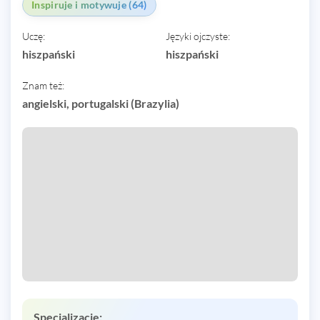
Inspiruje i motywuje (64)
Uczę:
Języki ojczyste:
hiszpański
hiszpański
Znam też:
angielski, portugalski (Brazylia)
Specjalizacje: