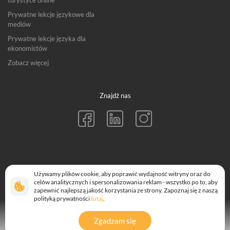
turystyce online
Prywatne lekcje językowe dla
mediów
Prywatne lekcje języka dla
ekonomistów
Zobacz więcej
Znajdź nas
© Langu™ (E-Polyglot Ltd) 2026. All rights reserved.
Używamy plików cookie, aby poprawić wydajność witryny oraz do
152-160 City Road, London EC1V 2NX
celów analitycznych i spersonalizowania reklam - wszystko po to, aby
Made with ❤️ in London, Berlin & Warsaw.
zapewnić najlepszą jakość korzystania ze strony. Zapoznaj się z naszą
polityką prywatności
tutaj
.
Zgadzam się
Przejdź do