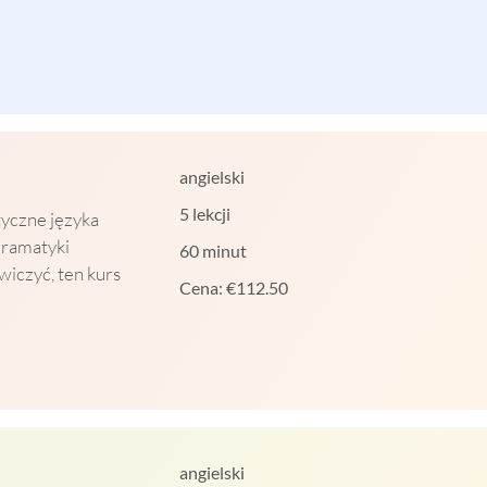
angielski
5 lekcji
tyczne języka
 gramatyki
60 minut
ćwiczyć, ten kurs
Cena:
€
112.50
angielski