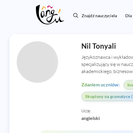
Znajdź nauczyciela
Dla
Nil Tonyali
Językoznawca i wykładow
specjalizujący się w nauc
akademickiego, biznesow
Zdaniem uczniów:
In
Skupiony na gramatyce (
Uczę:
angielski