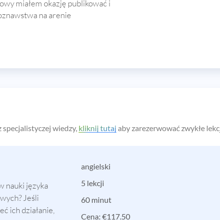
owy miałem okazję publikować i
koznawstwa na arenie
z specjalistyczej wiedzy,
kliknij tutaj
aby zarezerwować zwykłe lekcj
angielski
5 lekcji
w nauki języka
wych? Jeśli
60 minut
ć ich działanie,
Cena:
€
117.50