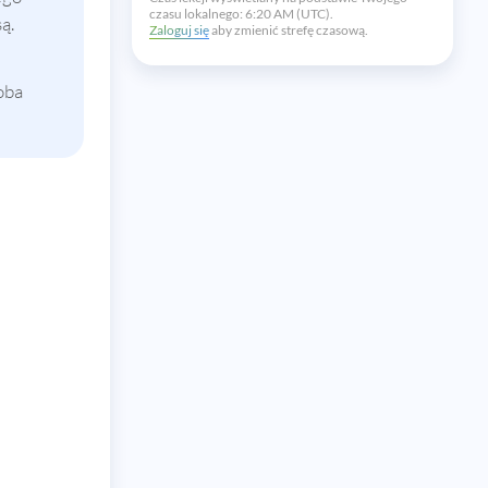
czasu lokalnego:
6:20 AM (UTC).
są.
Zaloguj się
aby zmienić strefę czasową.
oba