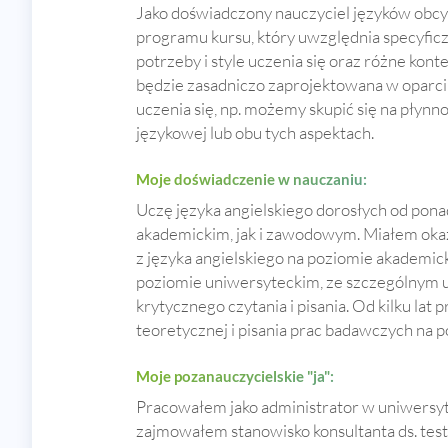
Jako doświadczony nauczyciel języków obcy
programu kursu, który uwzględnia specyficz
potrzeby i style uczenia się oraz różne konte
będzie zasadniczo zaprojektowana w oparciu 
uczenia się, np. możemy skupić się na płynn
językowej lub obu tych aspektach.
Moje doświadczenie w nauczaniu:
Uczę języka angielskiego dorosłych od pona
akademickim, jak i zawodowym. Miałem oka
z języka angielskiego na poziomie akademick
poziomie uniwersyteckim, ze szczególnym 
krytycznego czytania i pisania. Od kilku lat 
teoretycznej i pisania prac badawczych na p
Moje pozanauczycielskie "ja":
Pracowałem jako administrator w uniwersyt
zajmowałem stanowisko konsultanta ds. test