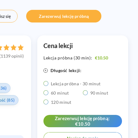
sz się
Zarezerwuj lekcję próbną
Cena lekcji
(1139 opinii)
Lekcja próbna (30 min):
€10.50
Długość lekcji:
Lekcja próbna - 30 minut
136)
60 minut
90 minut
ść (85)
120 minut
Zarezerwuj lekcję próbną:
€10.50