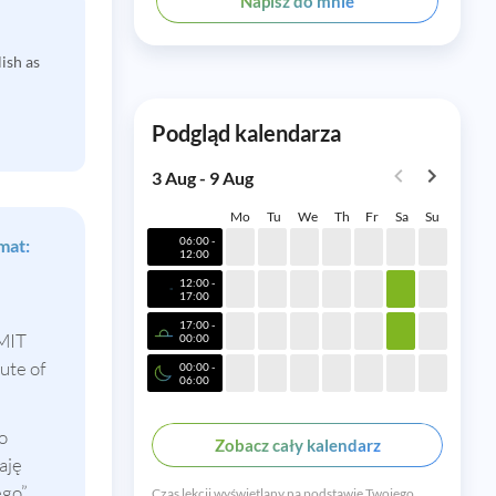
Napisz do mnie
ish as
Podgląd kalendarza
3 Aug - 9 Aug
Mo
Tu
We
Th
Fr
Sa
Su
06:00 -
mat:
12:00
12:00 -
17:00
17:00 -
 MIT
00:00
ute of
00:00 -
06:00
o
Zobacz cały kalendarz
aję
ego”
Czas lekcji wyświetlany na podstawie Twojego