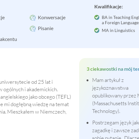
Kwalifikacje:
cje
Konwersacje
BA in Teaching Engl
a Foreign Language
Pisanie
MA in Linguistics
 akcentu
3 ciekawostki na mój te
Mam artykuł z
niwersytecie od 25 lat i
językoznawstwa
ów ogólnych i akademickich.
opublikowany przez
a angielskiego jako obcego (TEFL)
(Massachusetts Instit
aje mi dogłębną wiedzę na temat
Technology).
nia. Mieszkałem w Niemczech,
Postrzegam język jak
zagadkę i zawsze zad
sobie pytanie „Dlacz