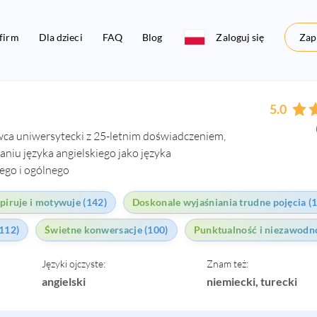
 firm
Dla dzieci
FAQ
Blog
Zaloguj się
Zapi
5.0
ca uniwersytecki z 25-letnim doświadczeniem,
zaniu języka angielskiego jako języka
ego i ogólnego
spiruje i motywuje (142)
Doskonale wyjaśniania trudne pojęcia (
112)
Świetne konwersacje (100)
Punktualność i niezawodno
Języki ojczyste:
Znam też:
angielski
niemiecki, turecki