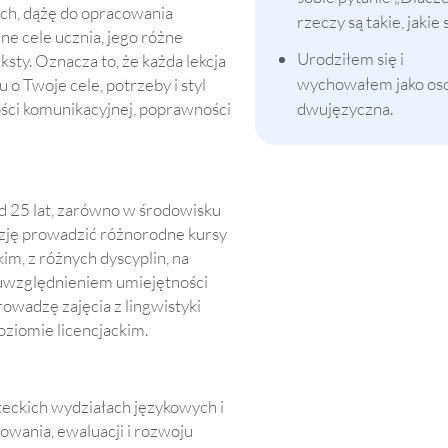
ch, dążę do opracowania
rzeczy są takie, jakie 
ne cele ucznia, jego różne
Urodziłem się i
ksty. Oznacza to, że każda lekcja
wychowałem jako os
o Twoje cele, potrzeby i styl
ości komunikacyjnej, poprawności
dwujęzyczna.
d 25 lat, zarówno w środowisku
zję prowadzić różnorodne kursy
im, z różnych dyscyplin, na
uwzględnieniem umiejętności
prowadzę zajęcia z lingwistyki
oziomie licencjackim.
eckich wydziałach językowych i
owania, ewaluacji i rozwoju