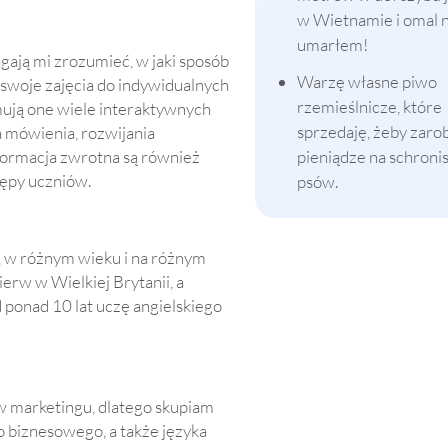
w Wietnamie i omal n
umarłem!
ają mi zrozumieć, w jaki sposób
Warzę własne piwo
 swoje zajęcia do indywidualnych
rzemieślnicze, które
ują one wiele interaktywnych
sprzedaję, żeby zaro
 mówienia, rozwijania
nformacja zwrotna są również
pieniądze na schronis
tępy uczniów.
psów.
, w różnym wieku i na różnym
rw w Wielkiej Brytanii, a
ponad 10 lat uczę angielskiego
w marketingu, dlatego skupiam
o biznesowego, a także języka