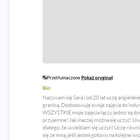
Przetłumaczone
Pokaż oryginał
Bio:
Nazywam się Sara i od 20 lat uczę angielskie
granicą. Dostosowuję swoje zajęcia do indy
WSZYSTKIE moje zajęcia łączy jedno: są dy
przyjemne! Jak inaczej można się uczyć! Uwi
dlatego, że uwielbiam się uczyć! Uczę równi
się ze mną, jeśli jesteś gotowy na kolejne w