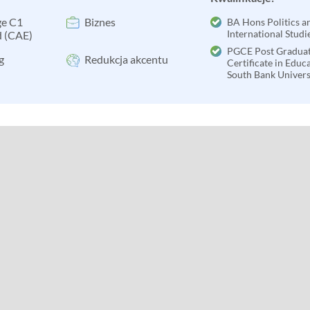
e C1
Biznes
BA Hons Politics a
International Studi
 (CAE)
PGCE Post Gradua
g
Redukcja akcentu
Certificate in Educ
South Bank Univers