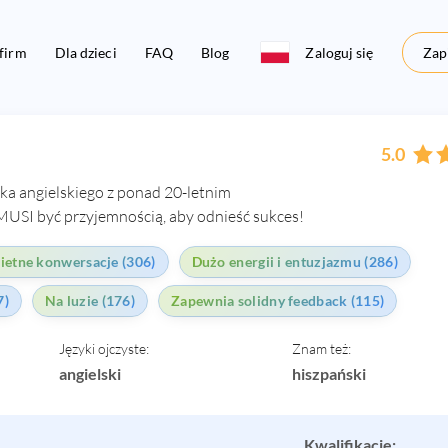
 firm
Dla dzieci
FAQ
Blog
Zaloguj się
Zapi
5.0
ka angielskiego z ponad 20-letnim
USI być przyjemnością, aby odnieść sukces!
ietne konwersacje (306)
Dużo energii i entuzjazmu (286)
7)
Na luzie (176)
Zapewnia solidny feedback (115)
Języki ojczyste:
Znam też:
angielski
hiszpański
Kwalifikacje: