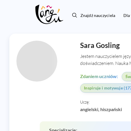
Znajdź nauczyciela
Dla
Sara Gosling
Jestem nauczycielem języ
doświadczeniem. Nauka M
Zdaniem uczniów:
Św
Inspiruje i motywuje (17
Uczę:
angielski, hiszpański
Specjalizacje: