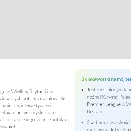
3 ciekawostki na mój te
Jestem szalonym fan
go w Wielkiej Brytanii i za
nożnej (Crystal Palac
widualnych potrzeb uczniów, ale
Premier League w Wi
namiczne, interaktywne i
Brytanii
elbiam uczyć i myślę, że to
eż hiszpańskiego, więc skontaktuj
Spadłem z wysokości
yzwanie!
metrów w dół szybu j