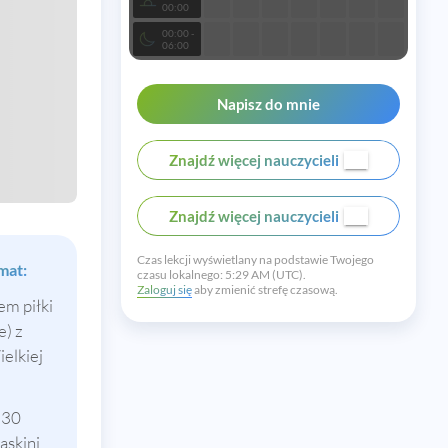
00:00
00:00 -
06:00
Napisz do mnie
Znajdź więcej nauczycieli
Znajdź więcej nauczycieli
Czas lekcji wyświetlany na podstawie Twojego
mat:
czasu lokalnego:
5:29 AM (UTC).
Zaloguj się
aby zmienić strefę czasową.
em piłki
e) z
elkiej
 30
askini