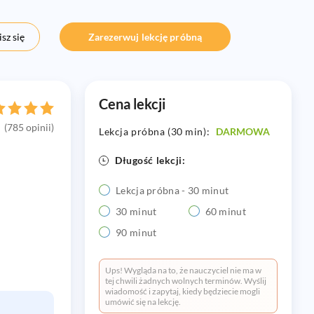
sz się
Zarezerwuj lekcję próbną
Cena lekcji
(785 opinii)
Lekcja próbna (30 min):
DARMOWA
Długość lekcji:
Lekcja próbna - 30 minut
30 minut
60 minut
90 minut
Ups! Wygląda na to, że nauczyciel nie ma w
tej chwili żadnych wolnych terminów. Wyślij
wiadomość i zapytaj, kiedy będziecie mogli
umówić się na lekcję.