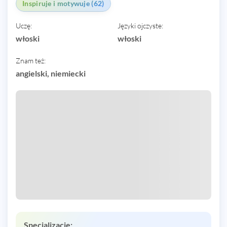
Inspiruje i motywuje (62)
Uczę:
Języki ojczyste:
włoski
włoski
Znam też:
angielski, niemiecki
Specjalizacje: