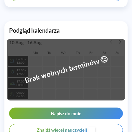
Podgląd kalendarza
10 Aug - 16 Aug
Mo
Tu
We
Th
Fr
Sa
Su
🙁
Brak wolnych terminów
06:00 -
12:00
12:00 -
17:00
17:00 -
00:00
00:00 -
06:00
Napisz do mnie
Znajdź więcej nauczycieli