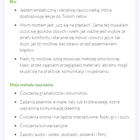
Bio:
Jestem empatyczną i cierpliwą nauczycielką, która
dostosowuje lekcje do Twoich celów.
Moim mottem jest „ucz się na błędach”. Sama też musiałam
uczyć się języków obcych i wiem, jak ważne jest wyjście ze
strefy komfortu i staranie się mówić i ćwiczyć język tak
dużo, jak to możliwe, bez obawy przed popełnianiem
błędów.
Kiedy to możliwe, lubię stosować metodę odwróconej
klasy: przed zajęciami przeglądasz materiały, abyśmy mogli
skupić się na praktyce, komunikacji i wyjaśnianiu.
Moja metoda nauczania:
Ćwiczenia gramatyczne i słownictwo
Zadania pisemne: e-maile, listy lub krótkie eseje, które
usprawnią komunikację pisemną
Ćwiczenia online i narzędzia interaktywne: fiszki, gry i quizy
Ćwiczenia konwersacyjne
Zasoby audio i wideo: podcasty, piosenki i filmy