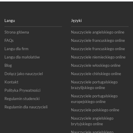
Langu
Języki
Strona główna
Nauczyciele angielskiego online
FAQs
Nauczyciele francuskiego online
Langu dla firm
Nauczyciele francuskiego online
Langu dla małolatów
Nauczyciele niemieckiego online
Blog
Nauczyciele włoskiego online
Dołącz jako nauczyciel
Nauczyciele chińskiego online
Kontakt
Nauczyciele portugalskiego
brazylijskiego online
Polityka Prywatności
Nauczyciele portugalskiego
Regulamin studencki
europejskiego online
Regulamin dla nauczycieli
Nauczyciele polskiego online
Nauczyciele angielskiego
brytyjskiego online
Nauczyciele angielskiego