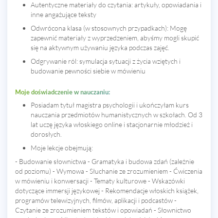
Autentyczne materiały do czytania: artykuły, opowiadania i
inne angażujące teksty
Odwrócona klasa (w stosownych przypadkach): Mogę
zapewnić materiały z wyprzedzeniem, abyśmy mogli skupić
się na aktywnym używaniu języka podczas zajęć.
Odgrywanie ról: symulacja sytuacji z życia wziętych i
budowanie pewności siebie w mówieniu
Moje doświadczenie w nauczaniu:
Posiadam tytuł magistra psychologii i ukończyłam kurs
nauczania przedmiotów humanistycznych w szkołach. Od 3
lat uczę języka włoskiego online i stacjonarnie młodzież i
dorosłych.
Moje lekcje obejmują:
- Budowanie słownictwa - Gramatyka i budowa zdań (zależnie
od poziomu) - Wymowa - Słuchanie ze zrozumieniem - Ćwiczenia
w mówieniu i konwersacji - Tematy kulturowe - Wskazówki
dotyczące immersji językowej - Rekomendacje włoskich książek,
programów telewizyjnych, filmów, aplikacji i podcastów -
Czytanie ze zrozumieniem tekstów i opowiadań - Słownictwo