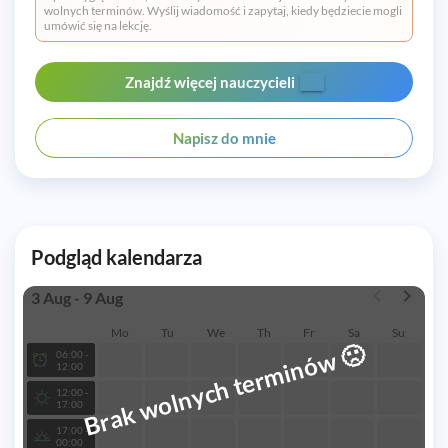
wolnych terminów. Wyślij wiadomość i zapytaj, kiedy będziecie mogli
umówić się na lekcję.
Znajdź więcej nauczycieli
Napisz do mnie
Podgląd kalendarza
3 Aug - 9 Aug
Mo
Tu
We
Th
Fr
Sa
Su
🙁
Brak wolnych terminów
06:00 -
12:00
12:00 -
17:00
17:00 -
00:00