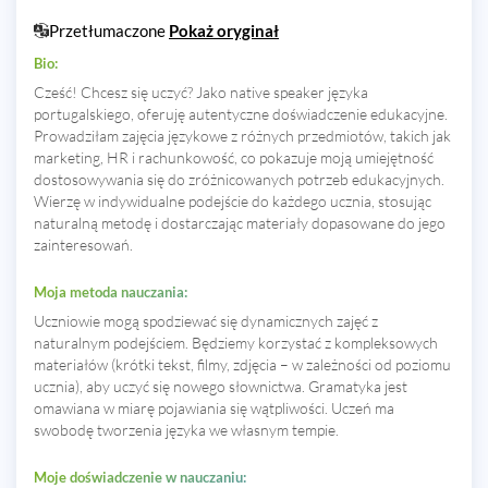
Przetłumaczone
Pokaż oryginał
Bio:
Cześć! Chcesz się uczyć? Jako native speaker języka
portugalskiego, oferuję autentyczne doświadczenie edukacyjne.
Prowadziłam zajęcia językowe z różnych przedmiotów, takich jak
marketing, HR i rachunkowość, co pokazuje moją umiejętność
dostosowywania się do zróżnicowanych potrzeb edukacyjnych.
Wierzę w indywidualne podejście do każdego ucznia, stosując
naturalną metodę i dostarczając materiały dopasowane do jego
zainteresowań.
Moja metoda nauczania:
Uczniowie mogą spodziewać się dynamicznych zajęć z
naturalnym podejściem. Będziemy korzystać z kompleksowych
materiałów (krótki tekst, filmy, zdjęcia – w zależności od poziomu
ucznia), aby uczyć się nowego słownictwa. Gramatyka jest
omawiana w miarę pojawiania się wątpliwości. Uczeń ma
swobodę tworzenia języka we własnym tempie.
Moje doświadczenie w nauczaniu: