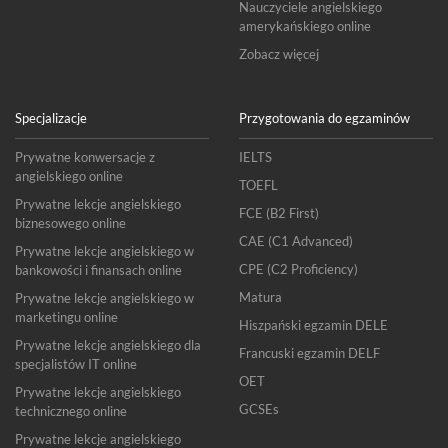
Nauczyciele angielskiego
amerykańskiego online
Zobacz więcej
Specjalizacje
Przygotowania do egzaminów
Prywatne konwersacje z
IELTS
angielskiego online
TOEFL
Prywatne lekcje angielskiego
FCE (B2 First)
biznesowego online
CAE (C1 Advanced)
Prywatne lekcje angielskiego w
CPE (C2 Proficiency)
bankowości i finansach online
Matura
Prywatne lekcje angielskiego w
marketingu online
Hiszpański egzamin DELE
Prywatne lekcje angielskiego dla
Francuski egzamin DELF
specjalistów IT online
OET
Prywatne lekcje angielskiego
GCSEs
technicznego online
Prywatne lekcje angielskiego