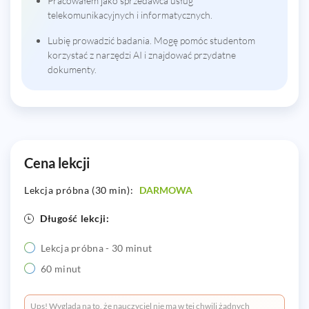
Pracowałem jako sprzedawca usług
telekomunikacyjnych i informatycznych.
Lubię prowadzić badania. Mogę pomóc studentom
korzystać z narzędzi AI i znajdować przydatne
dokumenty.
Cena lekcji
Lekcja próbna (30 min):
DARMOWA
Długość lekcji:
Lekcja próbna - 30 minut
60 minut
Ups! Wygląda na to, że nauczyciel nie ma w tej chwili żadnych