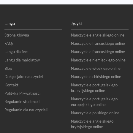
Langu
Języki
Strona główna
Nauczyciele angielskiego online
FAQs
Nauczyciele francuskiego online
Langu dla firm
Nauczyciele francuskiego online
Langu dla małolatów
Nauczyciele niemieckiego online
Blog
Nauczyciele włoskiego online
Dołącz jako nauczyciel
Nauczyciele chińskiego online
Kontakt
Nauczyciele portugalskiego
brazylijskiego online
Polityka Prywatności
Nauczyciele portugalskiego
Regulamin studencki
europejskiego online
Regulamin dla nauczycieli
Nauczyciele polskiego online
Nauczyciele angielskiego
brytyjskiego online