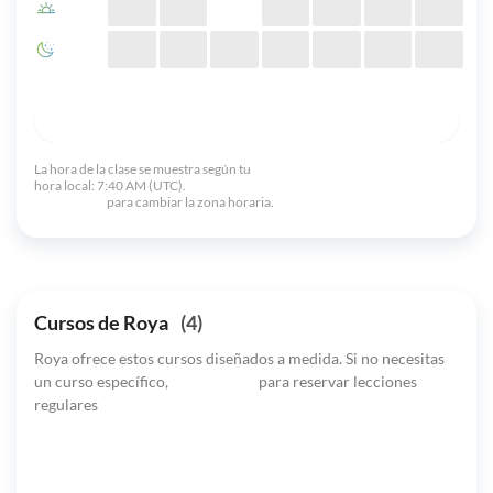
17:00 -
00:00
00:00 -
06:00
Ver calendario completo
La hora de la clase se muestra según tu
hora local:
7:40 AM (UTC).
Inicia sesión
para cambiar la zona horaria.
Cursos de Roya
(4)
Roya ofrece estos cursos diseñados a medida. Si no necesitas
un curso específico,
haz clic aquí
para reservar lecciones
regulares
Curso de debate cinematográfico