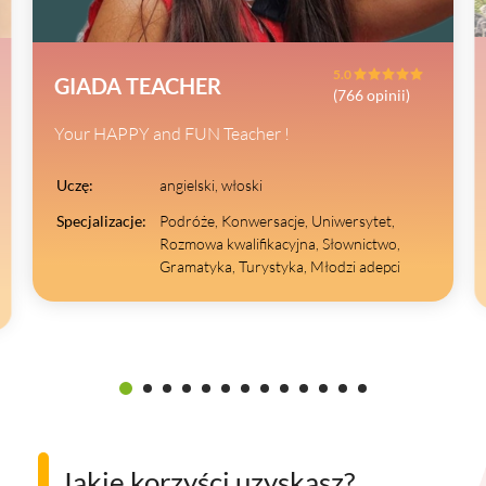
5.0
GIADA TEACHER
(766 opinii)
Your HAPPY and FUN Teacher !
Uczę:
angielski, włoski
Specjalizacje:
Podróże, Konwersacje, Uniwersytet,
Rozmowa kwalifikacyjna, Słownictwo,
Gramatyka, Turystyka, Młodzi adepci
Jakie korzyści uzyskasz?