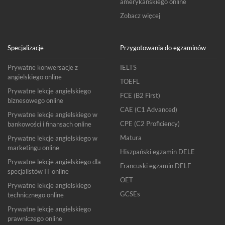
amerykańskiego online
Zobacz więcej
Specjalizacje
Przygotowania do egzaminów
Prywatne konwersacje z
IELTS
angielskiego online
TOEFL
Prywatne lekcje angielskiego
FCE (B2 First)
biznesowego online
CAE (C1 Advanced)
Prywatne lekcje angielskiego w
CPE (C2 Proficiency)
bankowości i finansach online
Matura
Prywatne lekcje angielskiego w
marketingu online
Hiszpański egzamin DELE
Prywatne lekcje angielskiego dla
Francuski egzamin DELF
specjalistów IT online
OET
Prywatne lekcje angielskiego
GCSEs
technicznego online
Prywatne lekcje angielskiego
prawniczego online