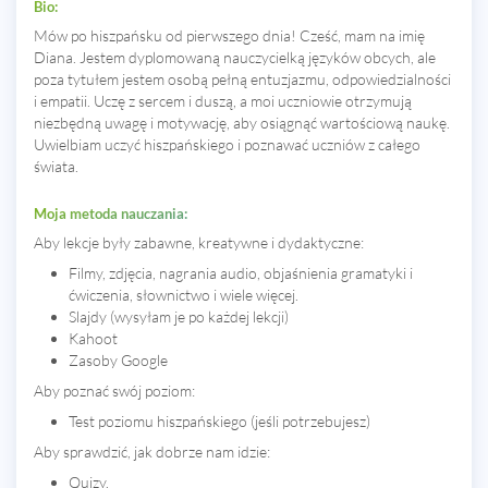
Bio:
Mów po hiszpańsku od pierwszego dnia! Cześć, mam na imię
Diana. Jestem dyplomowaną nauczycielką języków obcych, ale
poza tytułem jestem osobą pełną entuzjazmu, odpowiedzialności
i empatii. Uczę z sercem i duszą, a moi uczniowie otrzymują
niezbędną uwagę i motywację, aby osiągnąć wartościową naukę.
Uwielbiam uczyć hiszpańskiego i poznawać uczniów z całego
świata.
Moja metoda nauczania:
Aby lekcje były zabawne, kreatywne i dydaktyczne:
Filmy, zdjęcia, nagrania audio, objaśnienia gramatyki i
ćwiczenia, słownictwo i wiele więcej.
Slajdy (wysyłam je po każdej lekcji)
Kahoot
Zasoby Google
Aby poznać swój poziom:
Test poziomu hiszpańskiego (jeśli potrzebujesz)
Aby sprawdzić, jak dobrze nam idzie:
Quizy.