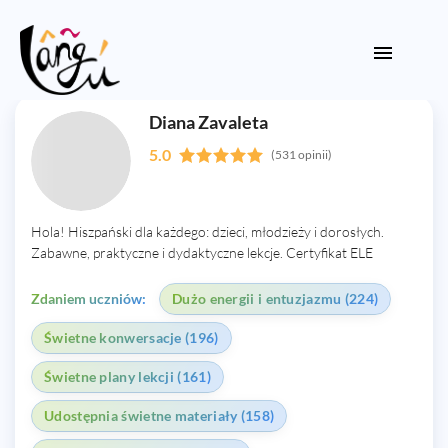
Diana Zavaleta
5.0
(531 opinii)
Hola! Hiszpański dla każdego: dzieci, młodzieży i dorosłych.
Zabawne, praktyczne i dydaktyczne lekcje. Certyfikat ELE
Zdaniem uczniów:
Dużo energii i entuzjazmu (224)
Świetne konwersacje (196)
Świetne plany lekcji (161)
Udostępnia świetne materiały (158)