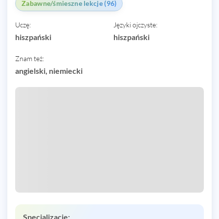
Zabawne/śmieszne lekcje (96)
Uczę:
Języki ojczyste:
hiszpański
hiszpański
Znam też:
angielski, niemiecki
Specjalizacje: