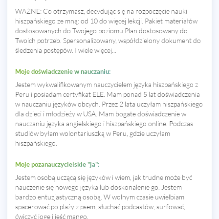
WAŻNE: Co otrzymasz, decydując się na rozpoczęcie nauki
hiszpańskiego ze mną: od 10 do więcej lekcji. Pakiet materiałów
dostosowanych do Twojego poziomu Plan dostosowany do
Twoich potrzeb. Spersonalizowany, współdzielony dokument do
śledzenia postępów. I wiele więcej...
Moje doświadczenie w nauczaniu:
Jestem wykwalifikowanym nauczycielem języka hiszpańskiego z
Peru i posiadam certyfikat ELE. Mam ponad 5 lat doświadczenia
w nauczaniu języków obcych. Przez 2 lata uczyłam hiszpańskiego
dla dzieci i młodzieży w USA. Mam bogate doświadczenie w
nauczaniu języka angielskiego i hiszpańskiego online. Podczas
studiów byłam wolontariuszką w Peru, gdzie uczyłam
hiszpańskiego.
Moje pozanauczycielskie "ja":
Jestem osobą uczącą się języków i wiem, jak trudne może być
nauczenie się nowego języka lub doskonalenie go. Jestem
bardzo entuzjastyczną osobą. W wolnym czasie uwielbiam
spacerować po plaży z psem, słuchać podcastów, surfować,
ćwiczyć jogę i jeść mango.