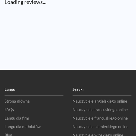
Loading reviews...
Langu
Języki
Strona główna
Nauczyciele angielskiego online
FAQs
Nauczyciele francuskiego online
Langu dla firm
Nauczyciele francuskiego online
Langu dla małolatów
Nauczyciele niemieckiego online
Blog
Nauczyciele włoskiego online