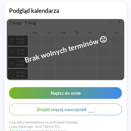
Podgląd kalendarza
3 Aug - 9 Aug
Mo
Tu
We
Th
Fr
Sa
Su
🙁
Brak wolnych terminów
06:00 -
12:00
12:00 -
17:00
17:00 -
00:00
00:00 -
06:00
Napisz do mnie
Znajdź więcej nauczycieli
Czas lekcji wyświetlany na podstawie Twojego
czasu lokalnego:
10:07 AM (UTC).
Zaloguj się
aby zmienić strefę czasową.