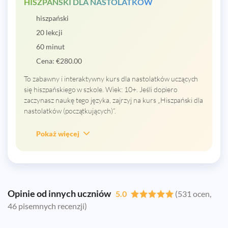
HISZPAŃSKI DLA NASTOLATKÓW
hiszpański
20 lekcji
60 minut
Cena:
€
280.00
To zabawny i interaktywny kurs dla nastolatków uczących
się hiszpańskiego w szkole. Wiek: 10+. Jeśli dopiero
zaczynasz naukę tego języka, zajrzyj na kurs „Hiszpański dla
nastolatków (początkujących)”.
Pokaż więcej
Opinie od innych uczniów
5.0
(531 ocen,
46 pisemnych recenzji)