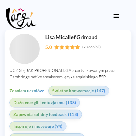
Lisa Micallef Grimaud
5.0
(237 opinii)
UCZ SIĘ JAK PROFESJONALISTA z certyfikowanym przez
Cambridge native speakerem języka angielskiego ESP.
Zdaniem uczniów:
Świetne konwersacje (147)
Dużo energii i entuzjazmu (138)
Zapewnia solidny feedback (118)
Inspiruje i motywuje (94)