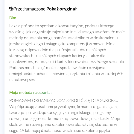
Przetłumaczone
Pokaż oryginał
Bio:
Lekcja próbna to spotkanie konsultacyjne, podczas którego
wyjaśnię, jak organizuję zajęcia online i dlaczego uważam, że moje
metody nauczania mogą pomóc uczestnikom w doskonaleniu
języka angielskiego i osiągnięciu kompetencji w mowie. Moje
kursy są odpowiednie dla profesjonalistów na różnych
stanowiskach i na różnych etapach kariery, a także dla
absolwentów, nauczycieli i kadry kierowniczej wyższego szczebla.
Podczas moich zajęć możesz spodziewać się rozwijania
umiejętności słuchania, mówienia, czytania i pisania w każdej 60-
minutowej sesji.
Moja metoda nauczania:
POMAGAM ORGANIZACJOM SZKOLIĆ SIĘ DLA SUKCESU
Współpracuję z osobami prywatnymi, firmami i organizacjami,
tworząc i prowadząc kursy języka angielskiego, programy
rozwoju umiejętności komunikacji zawodowej oraz testy. Moje
skalowalne rozwiązania szkoleniowe okazały się skuteczne w
ciągu 19 lat mojej działalności w zakresie szkoleń z języka