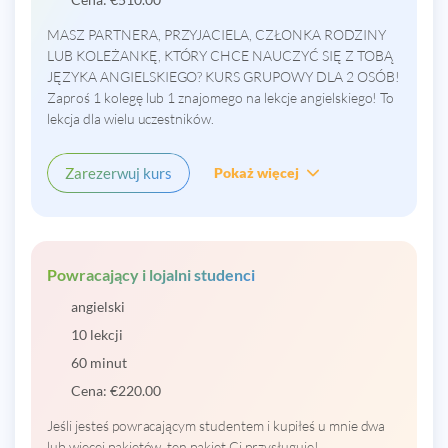
MASZ PARTNERA, PRZYJACIELA, CZŁONKA RODZINY
LUB KOLEŻANKĘ, KTÓRY CHCE NAUCZYĆ SIĘ Z TOBĄ
JĘZYKA ANGIELSKIEGO? KURS GRUPOWY DLA 2 OSÓB!
Zaproś 1 kolegę lub 1 znajomego na lekcje angielskiego! To
lekcja dla wielu uczestników.
Zarezerwuj kurs
Pokaż więcej
Powracający i lojalni studenci
angielski
10 lekcji
60 minut
Cena:
€
220.00
Jeśli jesteś powracającym studentem i kupiłeś u mnie dwa
lub więcej pakietów, ten pakiet Ci przysługuje!