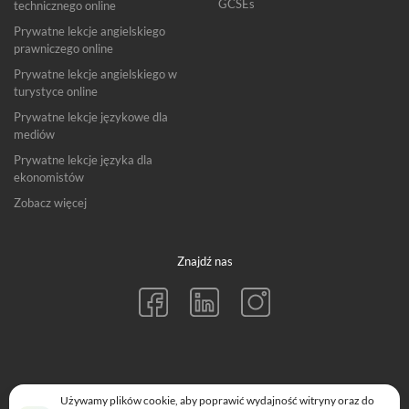
GCSEs
technicznego online
Prywatne lekcje angielskiego
prawniczego online
Prywatne lekcje angielskiego w
turystyce online
Prywatne lekcje językowe dla
mediów
Prywatne lekcje języka dla
ekonomistów
Zobacz więcej
Znajdź nas
© Langu™ (E-Polyglot Ltd) 2026. All rights reserved.
Używamy plików cookie, aby poprawić wydajność witryny oraz do
152-160 City Road, London EC1V 2NX