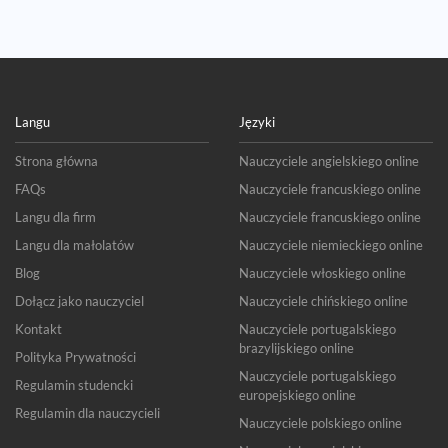
Langu
Języki
Strona główna
Nauczyciele angielskiego online
FAQs
Nauczyciele francuskiego online
Langu dla firm
Nauczyciele francuskiego online
Langu dla małolatów
Nauczyciele niemieckiego online
Blog
Nauczyciele włoskiego online
Dołącz jako nauczyciel
Nauczyciele chińskiego online
Kontakt
Nauczyciele portugalskiego
brazylijskiego online
Polityka Prywatności
Nauczyciele portugalskiego
Regulamin studencki
europejskiego online
Regulamin dla nauczycieli
Nauczyciele polskiego online