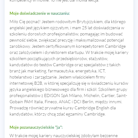
Moje doświadczenie w nauczaniu:
Miło Cię poznać! Jestem rodowitym Brytyjczykiem, dla którego
angielski jest językiem ojczystym, i mam 25 lat doświadczenia w
szkoleniu dorosłych profesjonalistów, pomagając im budować
pewność siebie, zwiększać precyzję i maksymalizować potencjał
zarobkowy. Jestem certyfikowanym korepetytorem Cambridge
oraz założycielem i dyrektorem startupu. W trakcie mojej kariery
szkoliłem początkujących przedsiębiorców, stażystów,
kandydatów do testów Cambridge oraz specjalistów z takich
branż jak marketing, farmaceutyka, energetyka, ICT,
hotelarstwo i zarządzanie. Jestem właścicielem firmy
internetowej B2B, w której specjalizuję się w świadczeniu kursów
języka angielskiego biznesowego dla firm i szkół. Szkoliłem grupy
profesjonalistów z EDISON SpA Milano, Michelin, Cartier, Saint-
Gobain PAM Italia, Fineco, ANAC i DCI Berlin, między innymi.
Prowadzę również prywatne kursy Cambridge English dla
kandydatów, którzy chcą zdać egzaminy Cambridge.
Moje pozanauczycielskie "ja":
W trakcie mojej kariery nauczycielskiej zdobyłam bezcenne