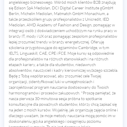
angielskiego biznesowego. Wśród moich klientów B2B znajdują
się Edison SpA Mediolan, DCI Digital Career Institute gGmbH
Berlin, Michelin Mediolan, Matmatch GmbH Monachium, a
także przeszkoliłem grupy profesjonalistów z Unicredit, IED
Mediolan, AMD Academy of Fashion and Design, pomagając w
integracji osób z doświadczeniem uchodźczym na rynku pracy w
branży IT, mody i UX oraz pomagając zespołom profesjonalistów
lepiej zrozumieć trendy w branży energetycznej. Oferuję
szkolenia przygotowujące do egzaminów Cambridge, w tym
IELTS, Linguaskill, CAE, CPE i FCE. Moje kursy są odpowiednie
dla profesjonalistów na różnych stanowiskach i na różnych
etapach kariery, a także dla studentów, niedawnych
absolwentów, nauczycieli i kadry kierowniczej wyższego szczebla.
Będę z Tobą współpracować, aby zrozumieć cele Twojej
organizacji, zidentyfikować luki w umiejętnościach i
zaprojektować program nauczania dostosowany do Twoich
harmonogramów i procesów zakupowych. *Proszę pamiętać, że
nasza pierwsza 30-minutowa sesja próbna to spotkanie
konsultacyjne dla poważnych studentów, którzy chcą zapisać się
na jeden z moich kursów. Wyjaśnię, jak organizuję zajęcia online i
dlaczego uważam, że moje metody nauczania mogą pomóc im w
doskonaleniu języka angielskiego i osiągnięciu poziomu
kompetencji w mowie. To nie jest darmowa lekcja.