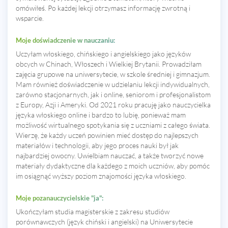
omówiłeś. Po każdej lekcji otrzymasz informację zwrotną i
wsparcie.
Moje doświadczenie w nauczaniu:
Uczyłam włoskiego, chińskiego i angielskiego jako języków
obcych w Chinach, Włoszech i Wielkiej Brytanii. Prowadziłam
zajęcia grupowe na uniwersytecie, w szkole średniej i gimnazjum.
Mam również doświadczenie w udzielaniu lekcji indywidualnych,
zarówno stacjonarnych, jak i online, seniorom i profesjonalistom
z Europy, Azji i Ameryki. Od 2021 roku pracuję jako nauczycielka
języka włoskiego online i bardzo to lubię, ponieważ mam
możliwość wirtualnego spotykania się z uczniami z całego świata.
Wierzę, że każdy uczeń powinien mieć dostęp do najlepszych
materiałów i technologii, aby jego proces nauki był jak
najbardziej owocny. Uwielbiam nauczać, a także tworzyć nowe
materiały dydaktyczne dla każdego z moich uczniów, aby pomóc
im osiągnąć wyższy poziom znajomości języka włoskiego.
Moje pozanauczycielskie "ja":
Ukończyłam studia magisterskie z zakresu studiów
porównawczych (język chiński i angielski) na Uniwersytecie