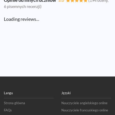
5.0
(194 oceny,
6 pisemnych recenzji)
Loading reviews...
Langu
Języki
Strona główna
Nauczyciele angielskiego online
FAQs
Nauczyciele francuskiego online