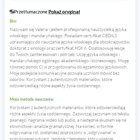
Przetłumaczone
Pokaż oryginał
Bio:
Nazywam się Valeria i jestem profesjonalną nauczycielką języka
włoskiego i mandaryńskiego. Posiadam certyfikat CEDILS
uprawniający do nauczania języka włoskiego dla obcokrajowców,
doktorat z sinologii oraz certyfikat HSK 6. Dostosowuję lekcje
do Twoich zainteresowań i potrzeb. Uczę języka włoskiego i
mandaryńskiego ogólnego, akademickiego i biznesowego. Mogę
również pomóc Ci w przygotowaniu do egzaminów językowych.
Moje podejście komunikacyjne pozwala uczniom mówić bez
oporów. Korzystam z autentycznych materiałów, które
odzwierciedlają różne aspekty życia codziennego.
Moja metoda nauczania:
Korzystam z autentycznych materiałów, które odzwierciedlają
różne aspekty życia codziennego. Zazwyczaj zaczynam od tekstu
pisanego, nagrania wideo lub audio, a następnie skupiam się na
słownictwie i analizie gramatycznej. Na koniec, w formie
odgrywania ról, zostaniesz poproszony o „odgrywanie” w
symulowanej sytuacji, zgodnie z tematem, który właśnie