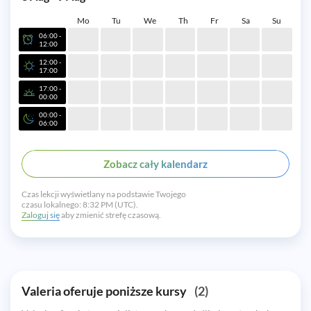
Mo
Tu
We
Th
Fr
Sa
Su
06:00 -
12:00
12:00 -
17:00
17:00 -
00:00
00:00 -
06:00
Zobacz cały kalendarz
Czas lekcji wyświetlany na podstawie Twojego
czasu lokalnego:
8:32 PM (UTC).
Zaloguj się
aby zmienić strefę czasową.
Valeria oferuje poniższe kursy
(2)