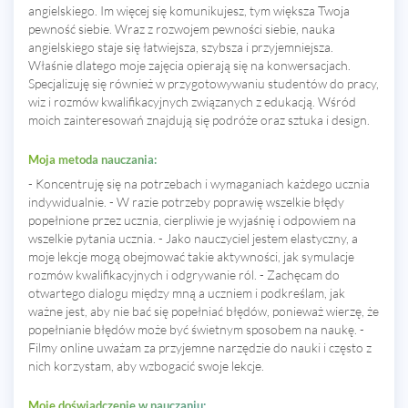
angielskiego. Im więcej się komunikujesz, tym większa Twoja
pewność siebie. Wraz z rozwojem pewności siebie, nauka
angielskiego staje się łatwiejsza, szybsza i przyjemniejsza.
Właśnie dlatego moje zajęcia opierają się na konwersacjach.
Specjalizuję się również w przygotowywaniu studentów do pracy,
wiz i rozmów kwalifikacyjnych związanych z edukacją. Wśród
moich zainteresowań znajdują się podróże oraz sztuka i design.
Moja metoda nauczania:
- Koncentruję się na potrzebach i wymaganiach każdego ucznia
indywidualnie. - W razie potrzeby poprawię wszelkie błędy
popełnione przez ucznia, cierpliwie je wyjaśnię i odpowiem na
wszelkie pytania ucznia. - Jako nauczyciel jestem elastyczny, a
moje lekcje mogą obejmować takie aktywności, jak symulacje
rozmów kwalifikacyjnych i odgrywanie ról. - Zachęcam do
otwartego dialogu między mną a uczniem i podkreślam, jak
ważne jest, aby nie bać się popełniać błędów, ponieważ wierzę, że
popełnianie błędów może być świetnym sposobem na naukę. -
Filmy online uważam za przyjemne narzędzie do nauki i często z
nich korzystam, aby wzbogacić swoje lekcje.
Moje doświadczenie w nauczaniu: