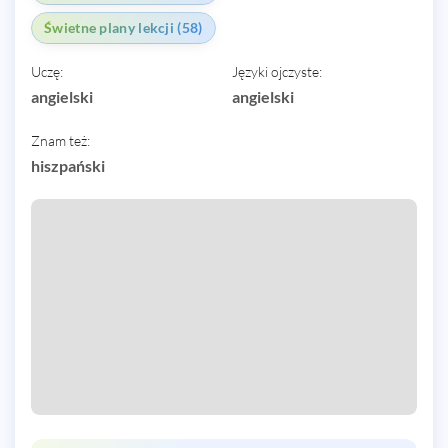
Świetne plany lekcji (58)
Uczę:
Języki ojczyste:
angielski
angielski
Znam też:
hiszpański