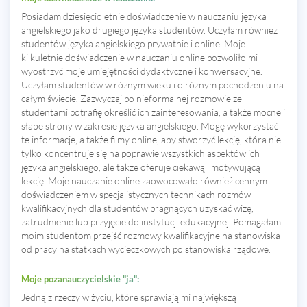
Posiadam dziesięcioletnie doświadczenie w nauczaniu języka
angielskiego jako drugiego języka studentów. Uczyłam również
studentów języka angielskiego prywatnie i online. Moje
kilkuletnie doświadczenie w nauczaniu online pozwoliło mi
wyostrzyć moje umiejętności dydaktyczne i konwersacyjne.
Uczyłam studentów w różnym wieku i o różnym pochodzeniu na
całym świecie. Zazwyczaj po nieformalnej rozmowie ze
studentami potrafię określić ich zainteresowania, a także mocne i
słabe strony w zakresie języka angielskiego. Mogę wykorzystać
te informacje, a także filmy online, aby stworzyć lekcję, która nie
tylko koncentruje się na poprawie wszystkich aspektów ich
języka angielskiego, ale także oferuje ciekawą i motywującą
lekcję. Moje nauczanie online zaowocowało również cennym
doświadczeniem w specjalistycznych technikach rozmów
kwalifikacyjnych dla studentów pragnących uzyskać wizę,
zatrudnienie lub przyjęcie do instytucji edukacyjnej. Pomagałam
moim studentom przejść rozmowy kwalifikacyjne na stanowiska
od pracy na statkach wycieczkowych po stanowiska rządowe.
Moje pozanauczycielskie "ja":
Jedną z rzeczy w życiu, które sprawiają mi największą