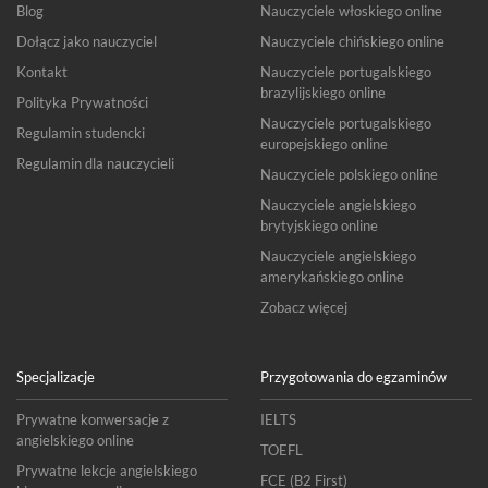
Blog
Nauczyciele włoskiego online
Dołącz jako nauczyciel
Nauczyciele chińskiego online
Kontakt
Nauczyciele portugalskiego
brazylijskiego online
Polityka Prywatności
Nauczyciele portugalskiego
Regulamin studencki
europejskiego online
Regulamin dla nauczycieli
Nauczyciele polskiego online
Nauczyciele angielskiego
brytyjskiego online
Nauczyciele angielskiego
amerykańskiego online
Zobacz więcej
Specjalizacje
Przygotowania do egzaminów
Prywatne konwersacje z
IELTS
angielskiego online
TOEFL
Prywatne lekcje angielskiego
FCE (B2 First)