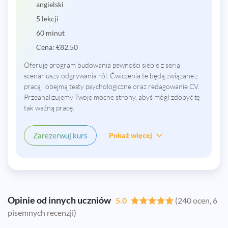
angielski
5 lekcji
60 minut
Cena:
€
82.50
Oferuję program budowania pewności siebie z serią
scenariuszy odgrywania ról. Ćwiczenia te będą związane z
pracą i obejmą testy psychologiczne oraz redagowanie CV.
Przeanalizujemy Twoje mocne strony, abyś mógł zdobyć tę
tak ważną pracę.
Zarezerwuj kurs
Pokaż więcej
Opinie od innych uczniów
5.0
(240 ocen, 6
pisemnych recenzji)