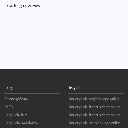
Loading reviews...
Langu
Języki
Strona główna
Nauczyciele angielskiego online
FAQs
Nauczyciele francuskiego online
Langu dla firm
Nauczyciele francuskiego online
Langu dla małolatów
Nauczyciele niemieckiego online