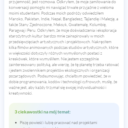
przyjemność, jest rozmowa. Odkryłem, że moje zamiłowanie do
konwersacji pomogło mi nawiązać trwałe przyjaźnie z wieloma
moimi studentami. Podczas moich podróży odwiedziłem
Maroko, Pakistan, Indie, Nepal, Bangladesz, Tajlandię i Malezję, a
także Stany Zjednoczone, Meksyk, Gwatemalę, Kolumbię,
Paragwaj i Peru. Odkryłem, że moje doświadczenia i eksploracja
starożytnych kultur bardzo mnie zainspirowały w moich
przedsięwzięciach artystycznych i projektowych. Nakręciłem
kilka filmów animowanych podczas studiów artystycznych, które
w większości dotyczyły różnych wymyślonych postaci z
kreskówek, które wymyśliłem. Nie jestem szczególnie
zainteresowany polityką, ale wierzę, że tę planetę trzeba ratować
i jestem zwolennikiem projektów ekologicznych i organizacji
pozarządowych. Podsumowując, chciałbym powiedzieć, że w
dobie programowania, kodów i technologii cyfrowych, myślę, że
ważne jest, aby każdy trzymał się swojej indywidualności i
kreatywności.
3 ciekawostki na mój temat:
Piszę powieść i lubię pracować nad projektami