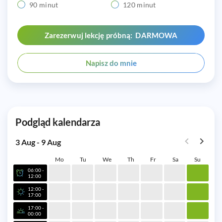
90 minut
120 minut
Zarezerwuj lekcję próbną: DARMOWA
Napisz do mnie
Podgląd kalendarza
3 Aug - 9 Aug
Mo
Tu
We
Th
Fr
Sa
Su
06:00 -
12:00
12:00 -
17:00
17:00 -
00:00