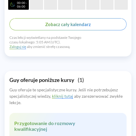
00:00 -
06:00
Zobacz cały kalendarz
Czas lekcji wyświetlany na podstawie Twojego
czasu lokalnego:
5:05 AM (UTC).
Zaloguj się
aby zmienić strefę czasową.
Guy oferuje poniższe kursy
(1)
Guy oferuje te specjalistyczne kursy. Jeśli nie potrzebujesz
specjalistyczej wiedzy,
kliknij tutaj
aby zarezerwować zwykłe
lekcje.
Przygotowanie do rozmowy
kwalifikacyjnej