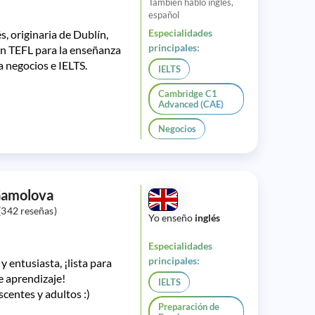
También hablo inglés,
español
Especialidades
s, originaria de Dublín,
principales:
ión TEFL para la enseñanza
ra negocios e IELTS.
IELTS
Cambridge C1
Advanced (CAE)
Negocios
Gamolova
(342 reseñas)
Yo enseño
inglés
Especialidades
principales:
y entusiasta, ¡lista para
e aprendizaje!
IELTS
centes y adultos :)
Preparación de