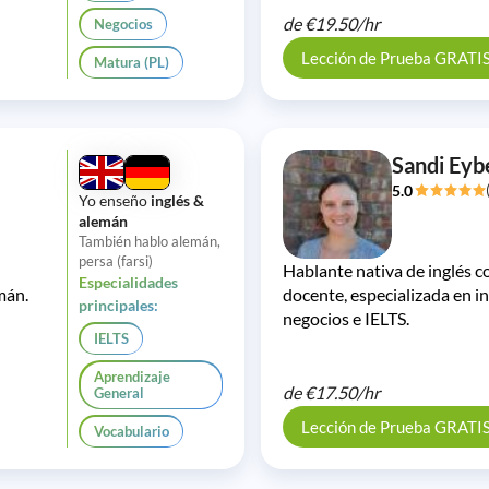
de
€19.50/
hr
Negocios
Lección de Prueba GRATI
Matura (PL)
Sandi Eyb
5.0
Yo enseño
inglés &
alemán
También hablo alemán,
persa (farsi)
Hablante nativa de inglés c
Especialidades
mán.
docente, especializada en in
principales:
negocios e IELTS.
IELTS
Aprendizaje
de
€17.50/
hr
General
Lección de Prueba GRATI
Vocabulario