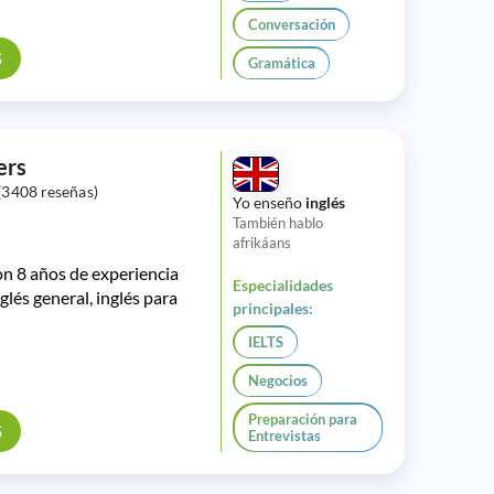
Conversación
S
Gramática
ers
(3408 reseñas)
Yo enseño
inglés
También hablo
afrikáans
on 8 años de experiencia
Especialidades
glés general, inglés para
principales:
IELTS
Negocios
Preparación para
S
Entrevistas