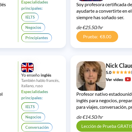
Especialidades
glés
Soy profesora certificada d
principales:
ayudarte a convertirte en el
siempre has soñado ser.
IELTS
de
€25.50/
hr
Negocios
Prueba: €8.00
Principiantes
Nick Clau
5.0
Yo enseño
inglés
Ver vídeo
También hablo francés,
italiano, ruso
Especialidades
el
Profesor nativo estadounide
principales:
inglés para negocios, prepar
para viajes, conversación, 
IELTS
de
€14.50/
hr
Negocios
Lección de Prueba GRATI
Conversación