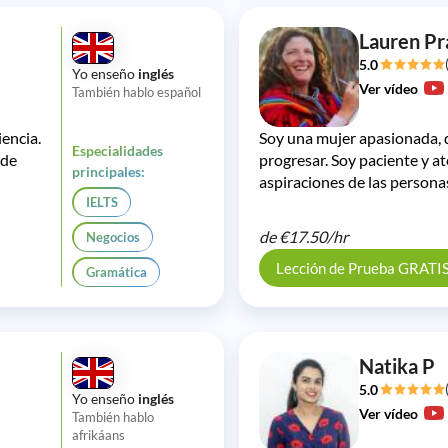
Lauren Pr
5.0
Yo enseño
inglés
Ver vídeo
También hablo español
iencia.
Soy una mujer apasionada, 
Especialidades
 de
progresar. Soy paciente y at
principales:
aspiraciones de las persona
IELTS
de
€17.50/
hr
Negocios
Lección de Prueba GRATI
Gramática
Natika P
5.0
Yo enseño
inglés
Ver vídeo
También hablo
afrikáans