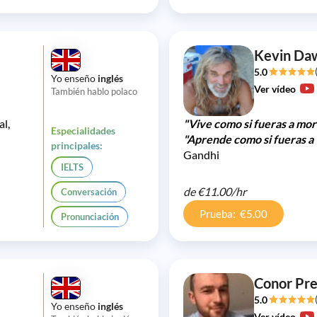
Kevin Da
5.0
Yo enseño
inglés
Ver vídeo
También hablo polaco
al,
"Vive como si fueras a mor
Especialidades
"Aprende como si fueras a 
principales:
Gandhi
IELTS
de
€11.00/
hr
Conversación
Prueba: €5.00
Pronunciación
Conor Pre
5.0
Yo enseño
inglés
Ver vídeo