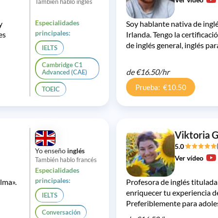
También hablo inglés
Especialidades
y
Soy hablante nativa de inglé
principales:
es
Irlanda. Tengo la certificac
de inglés general, inglés pa
IELTS
Cambridge C1
de
€16.50/
hr
Advanced (CAE)
Prueba: €10.50
TOEIC
Viktoria 
5.0
Yo enseño
inglés
Ver vídeo
También hablo francés
Especialidades
principales:
lma».
Profesora de inglés titulada 
enriquecer tu experiencia d
IELTS
Preferiblemente para adoles
Conversación