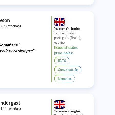
wson
(793 reseñas)
Yo enseño
inglés
También hablo
portugués (Brasil),
español
ir mañana."
Especialidades
vivir para siempre"
-
principales:
IELTS
Conversación
Negocios
ndergast
(111 reseñas)
Yo enseño
inglés