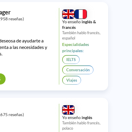
ager
(958 reseñas)
Yo enseño
inglés &
francés
También hablo francés,
español
deseosa de ayudarte a
Especialidades
enta a las necesidades y
principales:
s.
IELTS
Conversación
S
Viajes
(675 reseñas)
Yo enseño
inglés
También hablo francés,
polaco