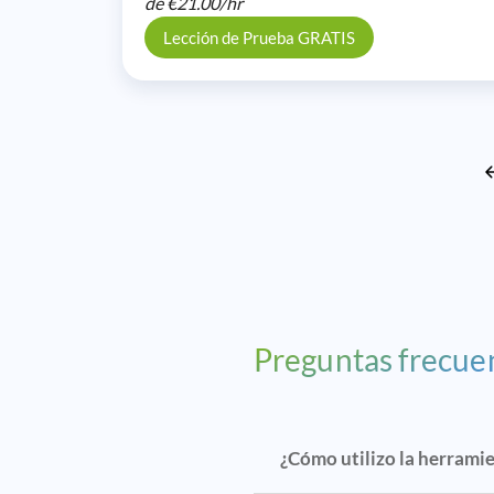
de
€21.00/
hr
Lección de Prueba GRATIS
Preguntas frecue
¿Cómo utilizo la herrami