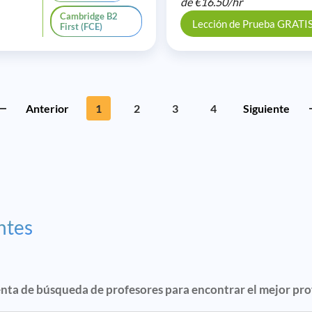
de
€16.50/
hr
Cambridge B2
Lección de Prueba GRATI
First (FCE)
Anterior
1
2
3
4
Siguiente
ntes
enta de búsqueda de profesores para encontrar el mejor pro