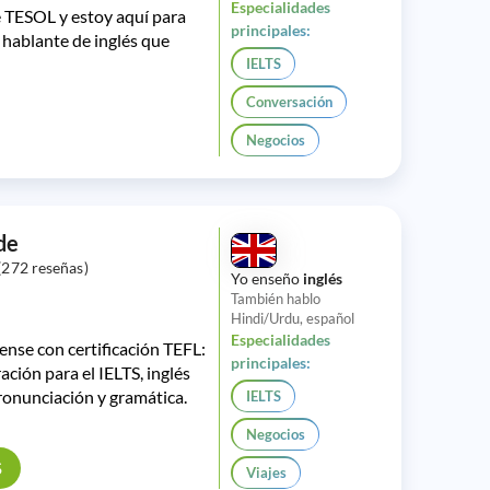
Especialidades
e TESOL y estoy aquí para
principales:
 hablante de inglés que
IELTS
Conversación
Negocios
de
(272 reseñas)
Yo enseño
inglés
También hablo
Hindi/Urdu, español
Especialidades
nse con certificación TEFL:
principales:
ación para el IELTS, inglés
pronunciación y gramática.
IELTS
Negocios
S
Viajes