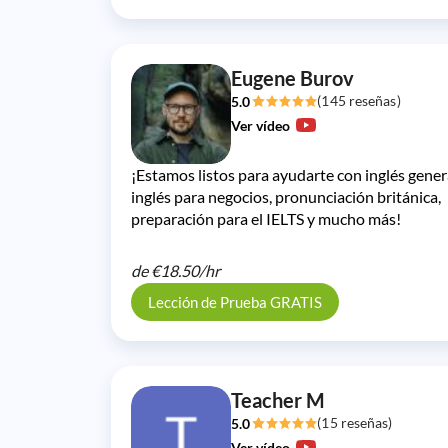
Eugene Burov
(145 reseñas)
5.0
Ver vídeo
¡Estamos listos para ayudarte con inglés gener
inglés para negocios, pronunciación británica,
preparación para el IELTS y mucho más!
de
€18.50/
hr
Lección de Prueba GRATIS
Teacher M
(15 reseñas)
5.0
Ver vídeo