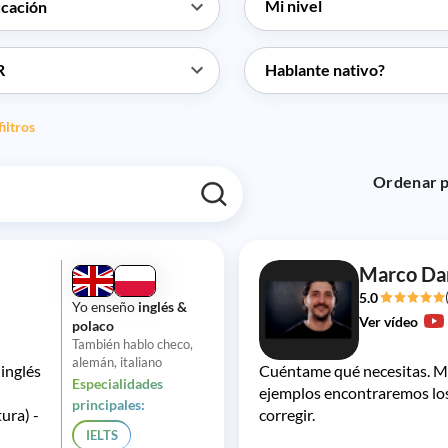
cación
R
Hablante nativo?
filtros
Ordenar p
Marco Da
5.0
Yo enseño
inglés &
Ver vídeo
polaco
También hablo checo,
alemán, italiano
 inglés
Cuéntame qué necesitas. M
Especialidades
ejemplos encontraremos lo
principales:
ura) -
corregir.
IELTS